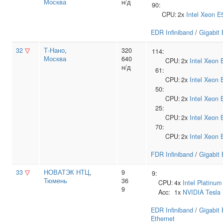
Москва
н/д
90:
CPU:
2x
Intel
Xeon E
EDR Infiniband
/
Gigabit 
32
▽
Т‑Нано
,
320
114:
Москва
640
CPU:
2x
Intel
Xeon 
н/д
61:
CPU:
2x
Intel
Xeon 
50:
CPU:
2x
Intel
Xeon 
25:
CPU:
2x
Intel
Xeon 
70:
CPU:
2x
Intel
Xeon 
FDR Infiniband
/
Gigabit 
33
▽
НОВАТЭК НТЦ
,
9
9:
Тюмень
36
CPU:
4x
Intel
Platinum
9
Acc:
1x
NVIDIA
Tesla
EDR Infiniband
/
Gigabit 
Ethernet