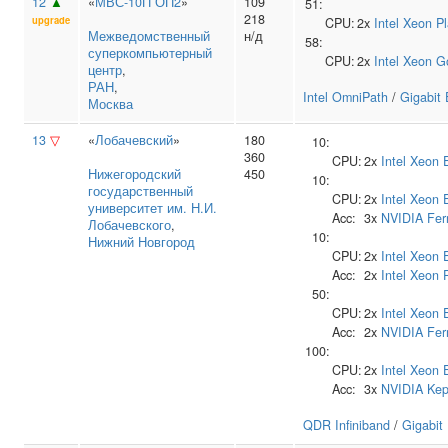
12
▲
«
МВС-10П ОП2
»
109
51:
218
upgrade
CPU:
2x
Intel
Xeon Pl
Межведомственный
н/д
58:
суперкомпьютерный
CPU:
2x
Intel
Xeon G
центр
,
РАН
,
Intel OmniPath
/
Gigabit 
Москва
13
▽
«
Лобачевский
»
180
10:
360
CPU:
2x
Intel
Xeon 
Нижегородский
450
10:
государственный
CPU:
2x
Intel
Xeon 
университет им. Н.И.
Acc:
3x
NVIDIA
Fer
Лобачевского
,
10:
Нижний Новгород
CPU:
2x
Intel
Xeon 
Acc:
2x
Intel
Xeon 
50:
CPU:
2x
Intel
Xeon 
Acc:
2x
NVIDIA
Fer
100:
CPU:
2x
Intel
Xeon 
Acc:
3x
NVIDIA
Kep
QDR Infiniband
/
Gigabit