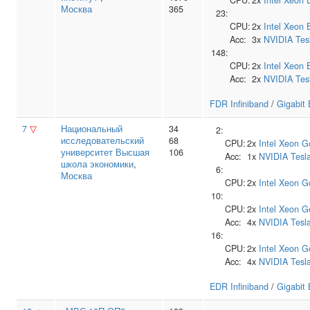
CPU:
2x
Intel
Xeon 
Москва
365
23:
CPU:
2x
Intel
Xeon 
Acc:
3x
NVIDIA
Tes
148:
CPU:
2x
Intel
Xeon 
Acc:
2x
NVIDIA
Tes
FDR Infiniband
/
Gigabit 
7
▽
Национальный
34
2:
исследовательский
68
CPU:
2x
Intel
Xeon G
университет Высшая
106
Acc:
1x
NVIDIA
Tesl
школа экономики
,
6:
Москва
CPU:
2x
Intel
Xeon G
10:
CPU:
2x
Intel
Xeon G
Acc:
4x
NVIDIA
Tesl
16:
CPU:
2x
Intel
Xeon G
Acc:
4x
NVIDIA
Tesl
EDR Infiniband
/
Gigabit 