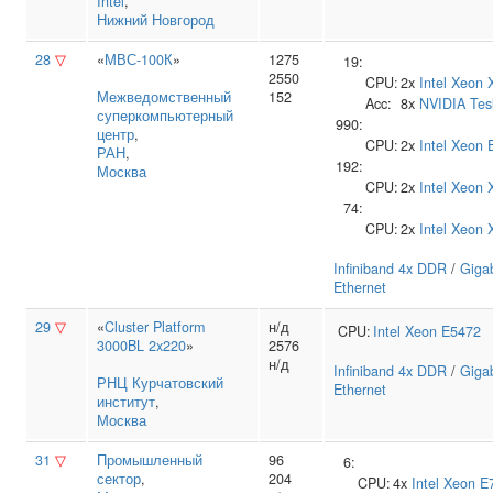
Intel
,
Нижний Новгород
28
▽
«
МВС-100К
»
1275
19:
2550
CPU:
2x
Intel
Xeon 
Межведомственный
152
Acc:
8x
NVIDIA
Tes
суперкомпьютерный
990:
центр
,
CPU:
2x
Intel
Xeon 
РАН
,
192:
Москва
CPU:
2x
Intel
Xeon 
74:
CPU:
2x
Intel
Xeon 
Infiniband 4x DDR
/
Gigab
Ethernet
29
▽
«
Cluster Platform
н/д
CPU:
Intel
Xeon E5472
3000BL 2x220
»
2576
н/д
Infiniband 4x DDR
/
Gigab
РНЦ Курчатовский
Ethernet
институт
,
Москва
31
▽
Промышленный
96
6:
сектор
,
204
CPU:
4x
Intel
Xeon E