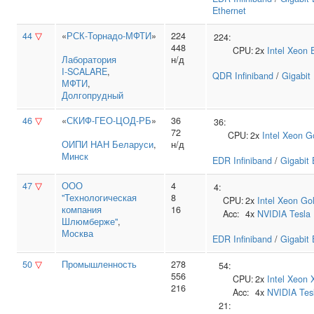
Ethernet
44
▽
«
РСК-Торнадо-МФТИ
»
224
224:
448
CPU:
2x
Intel
Xeon 
Лаборатория
н/д
I‑SCALARE
,
QDR Infiniband
/
Gigabit
МФТИ
,
Долгопрудный
46
▽
«
СКИФ-ГЕО-ЦОД-РБ
»
36
36:
72
CPU:
2x
Intel
Xeon G
ОИПИ НАН Беларуси
,
н/д
Минск
EDR Infiniband
/
Gigabit 
47
▽
ООО
4
4:
"Технологическая
8
CPU:
2x
Intel
Xeon Go
компания
16
Acc:
4x
NVIDIA
Tesla
Шлюмберже"
,
Москва
EDR Infiniband
/
Gigabit 
50
▽
Промышленность
278
54:
556
CPU:
2x
Intel
Xeon 
216
Acc:
4x
NVIDIA
Tes
21: