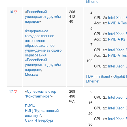
Ethernet
16
▽
«
Российский
206
2:
университет дружбы
412
CPU:
2x
Intel
Xeon 
народов
»
40
Acc:
8x
NVIDIA
Tes
5:
Федеральное
CPU:
2x
Intel
Xeon 
государственное
Acc:
2x
NVIDIA
K2
автономное
7:
образовательное
CPU:
2x
Intel
Xeon 
учреждение высшего
образования
Acc:
2x
NVIDIA
Tes
«Российский
192:
университет дружбы
CPU:
2x
Intel
Xeon 
народов»
,
Москва
FDR Infiniband
/
Gigabit 
Ethernet
17
▽
«
Суперкомпьютер
268
2:
"Константинов"
»
496
CPU:
2x
Intel
Xeon 
н/д
16:
ПИЯФ
,
CPU:
2x
Intel
Xeon 
НИЦ "Курчатовский
20:
институт"
,
CPU:
2x
Intel
Xeon 
Санкт-Петербург
30: