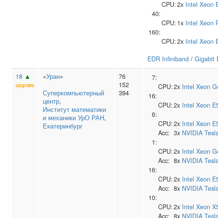
CPU:
2x
Intel
Xeon 
40:
CPU:
1x
Intel
Xeon 
160:
CPU:
2x
Intel
Xeon 
EDR Infiniband
/
Gigabit 
18
▲
«
Уран
»
76
7:
152
upgrade
CPU:
2x
Intel
Xeon G
Суперкомпьютерный
394
16:
центр
,
CPU:
2x
Intel
Xeon E
Институт математики
6:
и механики УрО РАН
,
CPU:
2x
Intel
Xeon E
Екатеринбург
Acc:
3x
NVIDIA
Tesl
1:
CPU:
2x
Intel
Xeon G
Acc:
8x
NVIDIA
Tesl
16:
CPU:
2x
Intel
Xeon E
Acc:
8x
NVIDIA
Tesl
10:
CPU:
2x
Intel
Xeon X
Acc:
8x
NVIDIA
Tesl