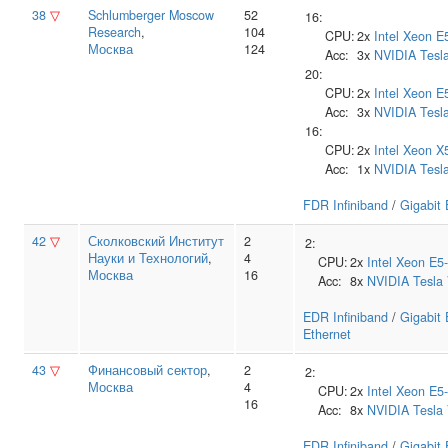
38
▽
Schlumberger Moscow
52
16:
Research
,
104
CPU:
2x
Intel
Xeon E
Москва
124
Acc:
3x
NVIDIA
Tesl
20:
CPU:
2x
Intel
Xeon E
Acc:
3x
NVIDIA
Tesl
16:
CPU:
2x
Intel
Xeon X
Acc:
1x
NVIDIA
Tesl
FDR Infiniband
/
Gigabit 
42
▽
Сколковский Институт
2
2:
Науки и Технологий
,
4
CPU:
2x
Intel
Xeon E5
Москва
16
Acc:
8x
NVIDIA
Tesla
EDR Infiniband
/
Gigabit 
Ethernet
43
▽
Финансовый сектор
,
2
2:
Москва
4
CPU:
2x
Intel
Xeon E5
16
Acc:
8x
NVIDIA
Tesla
EDR Infiniband
/
Gigabit 