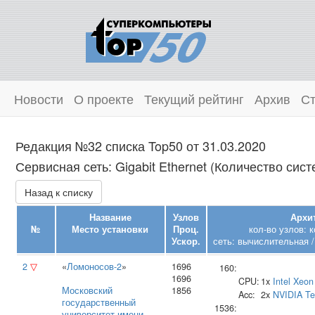
Новости
О проекте
Текущий рейтинг
Архив
Ст
Редакция №32 списка Top50 от 31.03.2020
Сервисная сеть: Gigabit Ethernet (Количество сист
Назад к списку
Название
Узлов
Архи
№
Место установки
Проц.
кол-во узлов: 
Ускор.
сеть: вычислительная /
2
▽
«
Ломоносов-2
»
1696
160:
1696
CPU:
1x
Intel
Xeon
Московский
1856
Acc:
2x
NVIDIA
Te
государственный
1536:
университет имени