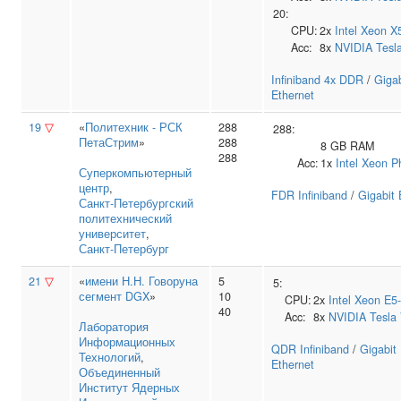
20:
CPU:
2x
Intel
Xeon X
Acc:
8x
NVIDIA
Tesl
Infiniband 4x DDR
/
Gigab
Ethernet
19
▽
«
Политехник - РСК
288
288:
ПетаСтрим
»
288
8 GB RAM
288
Acc:
1x
Intel
Xeon P
Суперкомпьютерный
центр
,
FDR Infiniband
/
Gigabit 
Санкт‑Петербургский
политехнический
университет
,
Санкт-Петербург
21
▽
«
имени Н.Н. Говоруна
5
5:
сегмент DGX
»
10
CPU:
2x
Intel
Xeon E5
40
Acc:
8x
NVIDIA
Tesla
Лаборатория
Информационных
QDR Infiniband
/
Gigabit
Технологий
,
Ethernet
Объединенный
Институт Ядерных