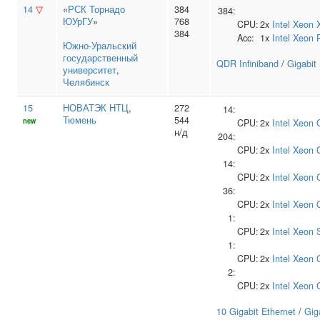
14
▽
«
РСК Торнадо
384
384:
ЮУрГУ
»
768
CPU:
2x
Intel
Xeon 
384
Acc:
1x
Intel
Xeon 
Южно‑Уральский
государственный
QDR Infiniband
/
Gigabit
университет
,
Челябинск
15
НОВАТЭК НТЦ
,
272
14:
Тюмень
544
new
CPU:
2x
Intel
Xeon 
н/д
204:
CPU:
2x
Intel
Xeon 
14:
CPU:
2x
Intel
Xeon 
36:
CPU:
2x
Intel
Xeon 
1:
CPU:
2x
Intel
Xeon S
1:
CPU:
2x
Intel
Xeon 
2:
CPU:
2x
Intel
Xeon 
10 Gigabit Ethernet
/
Gig