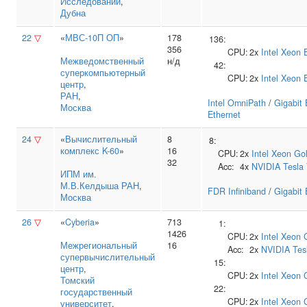
Исследований
,
Дубна
22
▽
«
МВС-10П ОП
»
178
136:
356
CPU:
2x
Intel
Xeon 
Межведомственный
н/д
42:
суперкомпьютерный
CPU:
2x
Intel
Xeon 
центр
,
РАН
,
Intel OmniPath
/
Gigabit 
Москва
Ethernet
24
▽
«
Вычислительный
8
8:
комплекс K-60
»
16
CPU:
2x
Intel
Xeon Go
32
Acc:
4x
NVIDIA
Tesla
ИПМ им.
М.В.Келдыша РАН
,
FDR Infiniband
/
Gigabit 
Москва
26
▽
«
Cyberia
»
713
1:
1426
CPU:
2x
Intel
Xeon 
Межрегиональный
16
Acc:
2x
NVIDIA
Tes
супервычислительный
15:
центр
,
CPU:
2x
Intel
Xeon 
Томский
22:
государственный
CPU:
2x
Intel
Xeon 
университет
,