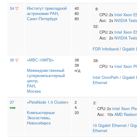
34
▽
Институт прикладной
40
8:
астрономии РАН
,
80
CPU:
2x
Intel
Xeon E
Санкт-Петербург
80
Acc:
2x
NVIDIA
Tesl
32:
CPU:
2x
Intel
Xeon E
Acc:
2x
NVIDIA
Tesl
FDR Infiniband
/
Gigabit 
35
▽
«
МВС-10МП2
»
38
38:
38
CPU:
1x
Intel
Xeon Ph
Межведомственный
н/д
суперкомпьютерный
Intel OmniPath
/
Gigabit 
центр
,
Ethernet
РАН
,
Москва
37
«
PetaNode 1.0 Cluster
»
2
2:
4
new
CPU:
2x
Intel
Xeon Pla
Компьютерные
20
Acc:
10x
AMD
Radeon 
Экосистемы
,
Новосибирск
10 Gigabit Ethernet
/
Gig
Ethernet