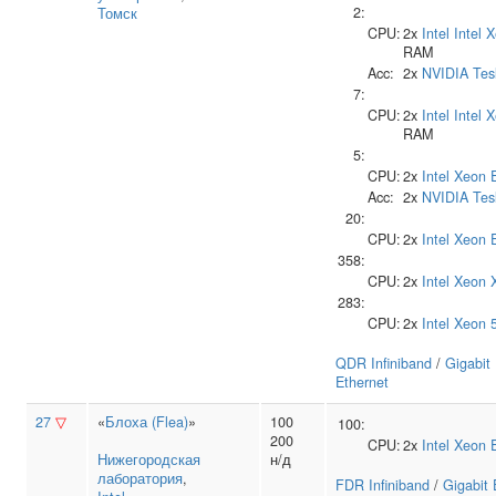
2:
Томск
CPU:
2x
Intel
Intel 
RAM
Acc:
2x
NVIDIA
Tes
7:
CPU:
2x
Intel
Intel 
RAM
5:
CPU:
2x
Intel
Xeon 
Acc:
2x
NVIDIA
Tes
20:
CPU:
2x
Intel
Xeon 
358:
CPU:
2x
Intel
Xeon 
283:
CPU:
2x
Intel
Xeon 
QDR Infiniband
/
Gigabit
Ethernet
27
▽
«
Блоха (Flea)
»
100
100:
200
CPU:
2x
Intel
Xeon 
Нижегородская
н/д
лаборатория
,
FDR Infiniband
/
Gigabit 