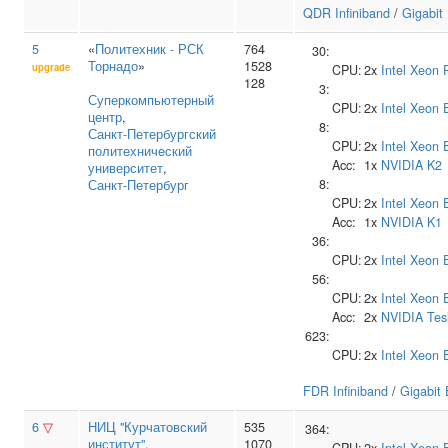
QDR Infiniband
/
Gigabit
5
«
Политехник - РСК
764
30:
Торнадо
»
1528
upgrade
CPU:
2x
Intel
Xeon P
128
3:
Суперкомпьютерный
CPU:
2x
Intel
Xeon 
центр
,
8:
Санкт‑Петербургский
CPU:
2x
Intel
Xeon 
политехнический
Acc:
1x
NVIDIA
K2
университет
,
8:
Санкт-Петербург
CPU:
2x
Intel
Xeon 
Acc:
1x
NVIDIA
K1
36:
CPU:
2x
Intel
Xeon 
56:
CPU:
2x
Intel
Xeon 
Acc:
2x
NVIDIA
Tes
623:
CPU:
2x
Intel
Xeon 
FDR Infiniband
/
Gigabit 
6
▽
НИЦ "Курчатовский
535
364:
институт"
,
1070