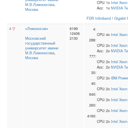
CPU:
1x
Intel
Xeon
М.В.Ломоносова
,
Acc:
1x
NVIDIA
Te
Москва
FDR Infiniband
/
Gigabit 
4
▽
«
Ломоносов
»
6199
4:
12406
CPU:
4x
Intel
Xeon
Московский
2130
288:
государственный
CPU:
2x
Intel
Xeon
университет имени
Acc:
2x
NVIDIA
Te
М.В.Ломоносова
,
777:
Москва
CPU:
2x
Intel
Xeon
Acc:
2x
NVIDIA
Te
30:
CPU:
2x
IBM
Power
40:
CPU:
2x
Intel
Xeon
640:
CPU:
2x
Intel
Xeon
260:
CPU:
2x
Intel
Xeon
4160:
CPU:
2x
Intel
Xeon