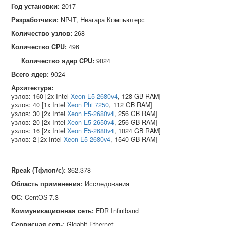
Год установки:
2017
Разработчики:
NP-IT, Ниагара Компьютерс
Количество узлов:
268
Количество CPU:
496
Количество ядер CPU:
9024
Всего ядер:
9024
Архитектура:
узлов: 160 [2x Intel
Xeon E5-2680v4
, 128 GB RAM]
узлов: 40 [1x Intel
Xeon Phi 7250
, 112 GB RAM]
узлов: 30 [2x Intel
Xeon E5-2680v4
, 256 GB RAM]
узлов: 20 [2x Intel
Xeon E5-2650v4
, 256 GB RAM]
узлов: 16 [2x Intel
Xeon E5-2680v4
, 1024 GB RAM]
узлов: 2 [2x Intel
Xeon E5-2680v4
, 1540 GB RAM]
Rpeak (Тфлоп/с)
:
362.378
Область применения
:
Исследования
ОС
:
CentOS 7.3
Коммуникационная сеть
:
EDR Infiniband
Сервисная сеть
:
Gigabit Ethernet