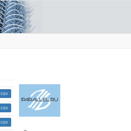
ь CSV
ь CSV
ь CSV