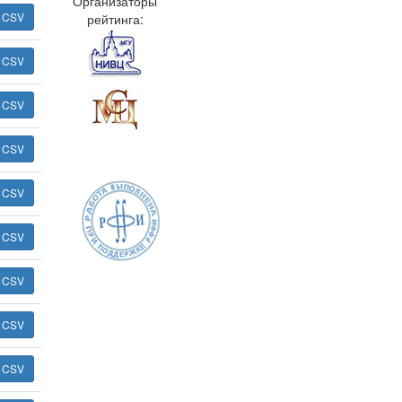
Организаторы
ь CSV
рейтинга:
ь CSV
ь CSV
ь CSV
ь CSV
ь CSV
ь CSV
ь CSV
ь CSV