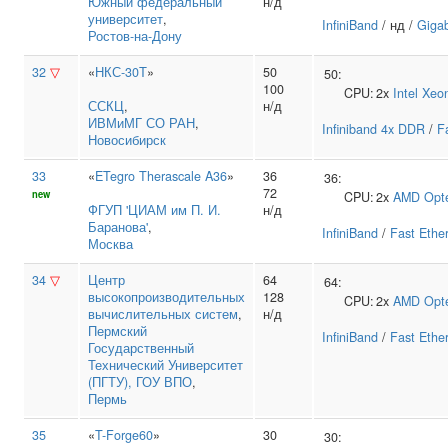
Южный федеральный
н/д
университет
,
InfiniBand
/ нд /
Gigab
Ростов-на-Дону
32
▽
«
НКС-30Т
»
50
50:
100
CPU:
2x
Intel
Xeo
ССКЦ
,
н/д
ИВМиМГ СО РАН
,
Infiniband 4x DDR
/
F
Новосибирск
33
«
ETegro Therascale A36
»
36
36:
72
new
CPU:
2x
AMD
Opt
ФГУП 'ЦИАМ им П. И.
н/д
Баранова'
,
InfiniBand
/
Fast Ethe
Москва
34
▽
Центр
64
64:
высокопроизводительных
128
CPU:
2x
AMD
Opt
вычислительных систем
,
н/д
Пермский
InfiniBand
/
Fast Ethe
Государственный
Технический Университет
(ПГТУ), ГОУ ВПО
,
Пермь
35
«
T-Forge60
»
30
30: