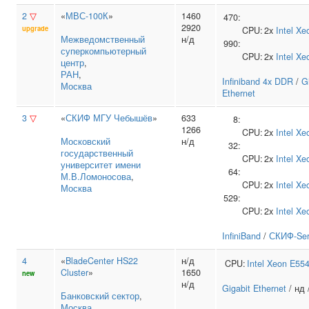
2
▽
«
МВС-100К
»
1460
470:
2920
upgrade
CPU:
2x
Intel
Xe
Межведомственный
н/д
990:
суперкомпьютерный
CPU:
2x
Intel
Xe
центр
,
РАН
,
Infiniband 4x DDR
/
G
Москва
Ethernet
3
▽
«
СКИФ МГУ Чебышёв
»
633
8:
1266
CPU:
2x
Intel
Xe
Московский
н/д
32:
государственный
CPU:
2x
Intel
Xe
университет имени
64:
М.В.Ломоносова
,
CPU:
2x
Intel
Xe
Москва
529:
CPU:
2x
Intel
Xe
InfiniBand
/
СКИФ-Ser
4
«
BladeCenter HS22
н/д
CPU:
Intel
Xeon E55
Cluster
»
1650
new
н/д
Gigabit Ethernet
/ нд 
Банковский сектор
,
Москва