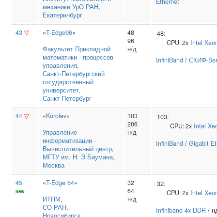
Ethernet
механики УрО РАН
,
Екатеринбург
43
▽
«
T-Edge96
»
48
48:
96
CPU:
2x
Intel
Xeo
Факультет Прикладной
н/д
математики ‑ процессов
InfiniBand
/
СКИФ-Ser
управления
,
Санкт‑Петербургский
государственный
университет
,
Санкт-Петербург
44
▽
«
Korolev
»
103
103:
206
CPU:
2x
Intel
Xe
Управление
н/д
информатизации ‑
InfiniBand
/
Gigabit E
Вычислительный центр
,
МГТУ им. Н. Э.Баумана
,
Москва
45
«
T-Edge 64
»
32
32:
64
new
CPU:
2x
Intel
Xeo
ИТПМ
,
н/д
СО РАН
,
Infiniband 4x DDR
/ н
Новосибирск