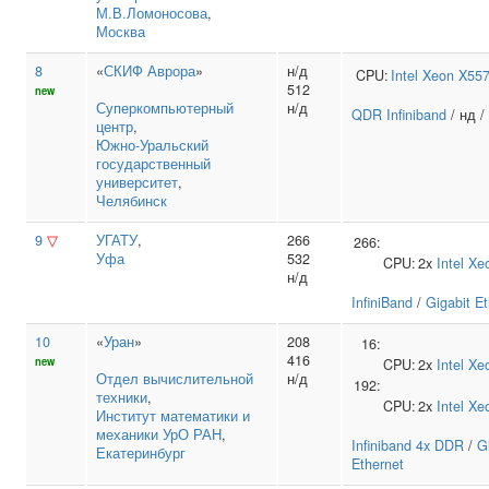
М.В.Ломоносова
,
Москва
8
«
СКИФ Аврора
»
н/д
CPU:
Intel
Xeon X55
512
new
Суперкомпьютерный
н/д
QDR Infiniband
/ нд /
центр
,
Южно‑Уральский
государственный
университет
,
Челябинск
9
▽
УГАТУ
,
266
266:
Уфа
532
CPU:
2x
Intel
Xe
н/д
InfiniBand
/
Gigabit E
10
«
Уран
»
208
16:
416
new
CPU:
2x
Intel
Xe
Отдел вычислительной
н/д
192:
техники
,
CPU:
2x
Intel
Xe
Институт математики и
механики УрО РАН
,
Infiniband 4x DDR
/
G
Екатеринбург
Ethernet