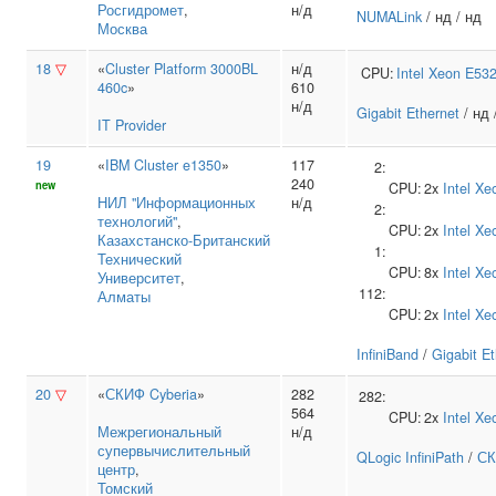
Росгидромет
,
н/д
NUMALink
/ нд / нд
Москва
18
▽
«
Cluster Platform 3000BL
н/д
CPU:
Intel
Xeon E53
460c
»
610
н/д
Gigabit Ethernet
/ нд 
IT Provider
19
«
IBM Cluster e1350
»
117
2:
240
new
CPU:
2x
Intel
Xe
НИЛ "Информационных
н/д
2:
технологий"
,
CPU:
2x
Intel
Xe
Казахстанско‑Британский
1:
Технический
CPU:
8x
Intel
Xe
Университет
,
112:
Алматы
CPU:
2x
Intel
Xe
InfiniBand
/
Gigabit E
20
▽
«
СКИФ Cyberia
»
282
282:
564
CPU:
2x
Intel
Xe
Межрегиональный
н/д
супервычислительный
QLogic InfiniPath
/
СК
центр
,
Томский