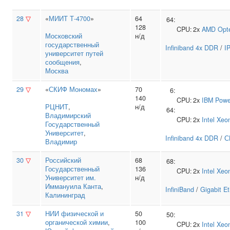
28
▽
«
МИИТ Т-4700
»
64
64:
128
CPU:
2x
AMD
Opt
Московский
н/д
государственный
Infiniband 4x DDR
/
I
университет путей
сообщения
,
Москва
29
▽
«
СКИФ Мономах
»
70
6:
140
CPU:
2x
IBM
Powe
РЦНИТ
,
н/д
64:
Владимирский
CPU:
2x
Intel
Xeo
Государственный
Университет
,
Infiniband 4x DDR
/
С
Владимир
30
▽
Российский
68
68:
Государственный
136
CPU:
2x
Intel
Xeo
Университет им.
н/д
Иммануила Канта
,
InfiniBand
/
Gigabit E
Калининград
31
▽
НИИ физической и
50
50:
органической химии
,
100
CPU:
2x
Intel
Xeo