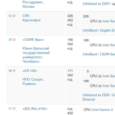
Росгидромет
,
н/д
Infiniband 4x DDR
/ н
Москва
14
▽
СФУ
,
226
226:
Красноярск
452
CPU:
2x
Intel
Xe
н/д
InfiniBand
/
Gigabit E
15
▽
«
СКИФ Урал
»
166
166:
332
CPU:
2x
Intel
Xe
Южно‑Уральский
н/д
государственный
InfiniBand
/
СКИФ-Ser
университет
,
Челябинск
16
▽
«
АЛ-100
»
171
3:
342
CPU:
2x
Intel
Xe
НПО 'Сатурн'
,
н/д
168:
Рыбинск
CPU:
2x
Intel
Xe
Infiniband 4x DDR
/
G
Ethernet
17
▽
«
SGI Altix 4700
»
н/д
CPU:
Intel
Itanium 2
832