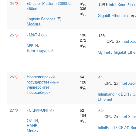
24
▽
«
Cluster Platform 3000BL
н/д
CPU:
Intel
Xeon 51xx
460c
»
336
н/д
Gigabit Ethernet
/ нд 
Logistic Services (F)
,
Москва
25
▽
«
МФТИ 60
»
136
136:
272
CPU:
2x
Intel
Xe
МФТИ
,
н/д
Долгопрудный
Myrinet
/
Gigabit Ethe
26
▽
Новосибирский
64
64:
государственный
128
CPU:
2x
Intel
Xeo
университет
,
н/д
Новосибирск
Infiniband 4x DDR
/
G
Ethernet
27
▽
«
СКИФ-ОИПИ
»
52
52:
104
CPU:
2x
Intel
Xeo
ОИПИ
,
н/д
НАНБ
,
InfiniBand
/
СКИФ-Ser
Минск