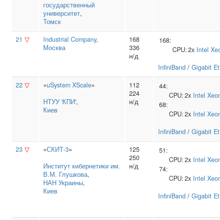
государственный
университет
,
Томск
21
▽
Industrial Company
,
168
168:
Москва
336
CPU:
2x
Intel
Xe
н/д
InfiniBand
/
Gigabit E
22
▽
«
uSystem XScale
»
112
44:
224
CPU:
2x
Intel
Xeo
НТУУ 'КПИ'
,
н/д
68:
Киев
CPU:
2x
Intel
Xeo
InfiniBand
/
Gigabit E
23
▽
«
СКИТ-3
»
125
51:
250
CPU:
2x
Intel
Xeo
Институт кибернетики им.
н/д
74:
В.М. Глушкова
,
CPU:
2x
Intel
Xeo
НАН Украины
,
Киев
InfiniBand
/
Gigabit E