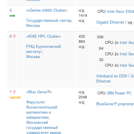
5
«
xSeries x3650 Cluster
»
н/д
CPU:
Intel
Xeon E55
1414
new
Государственный сектор
,
н/д
Gigabit Ethernet
/ нд 
Москва
6
▽
«
KIAE HPC Cluster
»
432
336:
864
CPU:
2x
Intel
Xe
РНЦ Курчатовский
н/д
64:
институт
,
CPU:
2x
Intel
Xe
Москва
32:
CPU:
2x
Intel
Xe
Infiniband 4x DDR
/
G
Ethernet
7
▽
«
Blue Gene/P
»
н/д
CPU:
IBM
Power PC
2048
upgrade
Факультет
н/д
BlueGene/P proprietar
Вычислительной
математики и
кибернетики
,
Московский
государственный
университет имени