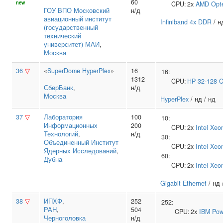
60
new
CPU:
2x
AMD
Opt
ГОУ ВПО Московский
н/д
авиационный институт
Infiniband 4x DDR
/ н
(государственный
технический
университет) МАИ
,
Москва
36
▽
«
SuperDome HyperPlex
»
16
16:
1312
CPU:
HP
32-128 
СберБанк
,
н/д
Москва
HyperPlex
/ нд / нд
37
▽
Лаборатория
100
10:
Информационных
200
CPU:
2x
Intel
Xeo
Технологий
,
н/д
30:
Объединенный Институт
CPU:
2x
Intel
Xeo
Ядерных Исследований
,
60:
Дубна
CPU:
2x
Intel
Xeo
Gigabit Ethernet
/ нд 
38
▽
ИПХФ
,
252
252:
РАН
,
504
CPU:
2x
IBM
Pow
Черноголовка
н/д