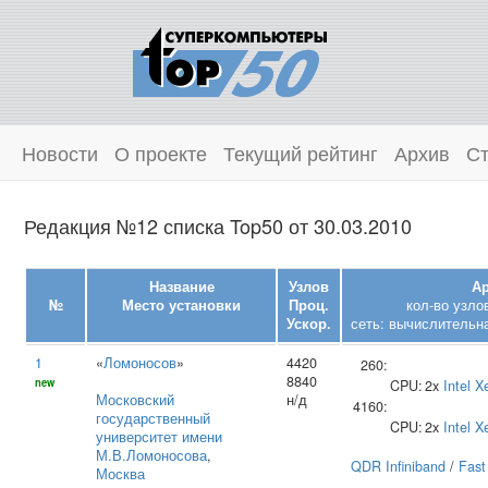
Новости
О проекте
Текущий рейтинг
Архив
Ст
Редакция №12 списка Top50 от 30.03.2010
Название
Узлов
Ар
№
Место установки
Проц.
кол-во узло
Ускор.
сеть: вычислительна
1
«
Ломоносов
»
4420
260:
8840
new
CPU:
2x
Intel
X
Московский
н/д
4160:
государственный
CPU:
2x
Intel
X
университет имени
М.В.Ломоносова
,
QDR Infiniband
/
Fast
Москва