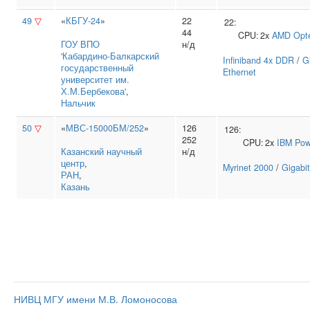
49
▽
«
КБГУ-24
»
22
22:
44
CPU:
2x
AMD
Opt
ГОУ ВПО
н/д
'Кабардино‑Балкарский
Infiniband 4x DDR
/
G
государственный
Ethernet
университет им.
Х.М.Бербекова'
,
Нальчик
50
▽
«
МВС-15000БМ/252
»
126
126:
252
CPU:
2x
IBM
Pow
Казанский научный
н/д
центр
,
Myrinet 2000
/
Gigabit
РАН
,
Казань
НИВЦ МГУ имени М.В. Ломоносова