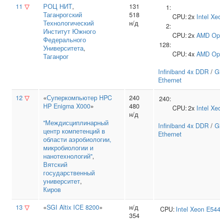
11
▽
РОЦ НИТ
,
131
1:
Таганрогский
518
CPU:
2x
Intel
Xe
Технологический
н/д
2:
Институт Южного
CPU:
2x
AMD
Op
Федерального
128:
Университета
,
CPU:
4x
AMD
Op
Таганрог
Infiniband 4x DDR
/
G
Ethernet
12
▽
«
Суперкомпьютер HPC
240
240:
HP Enigma X000
»
480
CPU:
2x
Intel
Xe
н/д
"Междисциплинарный
Infiniband 4x DDR
/
G
центр компетенций в
Ethernet
области аэробиологии,
микробиологии и
нанотехнологий"
,
Вятский
государственный
университет
,
Киров
13
▽
«
SGI Altix ICE 8200
»
н/д
CPU:
Intel
Xeon E54
354