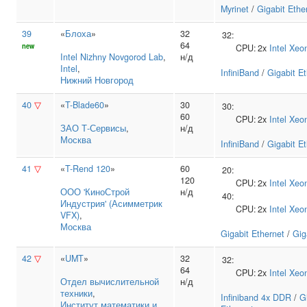
Myrinet
/
Gigabit Ethe
39
«
Блоха
»
32
32:
64
new
CPU:
2x
Intel
Xeo
Intel Nizhny Novgorod Lab
,
н/д
Intel
,
InfiniBand
/
Gigabit E
Нижний Новгород
40
▽
«
T-Blade60
»
30
30:
60
CPU:
2x
Intel
Xeo
ЗАО Т‑Сервисы
,
н/д
Москва
InfiniBand
/
Gigabit E
41
▽
«
T-Rend 120
»
60
20:
120
CPU:
2x
Intel
Xeo
ООО 'КиноСтрой
н/д
40:
Индустрия' (Асимметрик
CPU:
2x
Intel
Xeo
VFX)
,
Москва
Gigabit Ethernet
/
Gig
42
▽
«
UMT
»
32
32:
64
CPU:
2x
Intel
Xeo
Отдел вычислительной
н/д
техники
,
Infiniband 4x DDR
/
G
Институт математики и