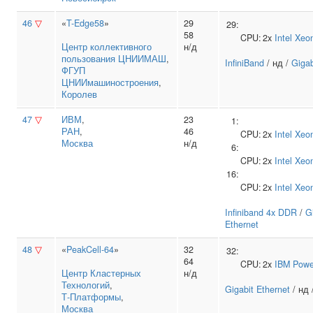
46
▽
«
T-Edge58
»
29
29:
58
CPU:
2x
Intel
Xeo
Центр коллективного
н/д
пользования ЦНИИМАШ
,
InfiniBand
/ нд /
Gigab
ФГУП
ЦНИИмашиностроения
,
Королев
47
▽
ИВМ
,
23
1:
РАН
,
46
CPU:
2x
Intel
Xeo
Москва
н/д
6:
CPU:
2x
Intel
Xeo
16:
CPU:
2x
Intel
Xeo
Infiniband 4x DDR
/
G
Ethernet
48
▽
«
PeakCell-64
»
32
32:
64
CPU:
2x
IBM
Powe
Центр Кластерных
н/д
Технологий
,
Gigabit Ethernet
/ нд 
Т‑Платформы
,
Москва