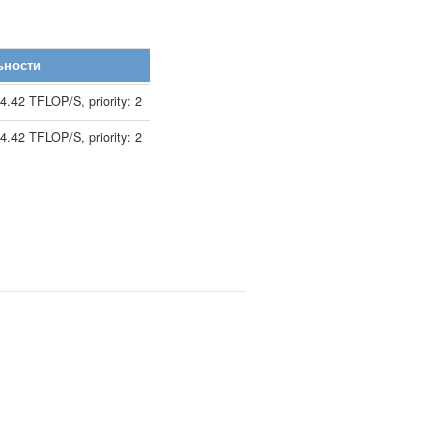
ьности
4.42 TFLOP/S, priority: 2
4.42 TFLOP/S, priority: 2