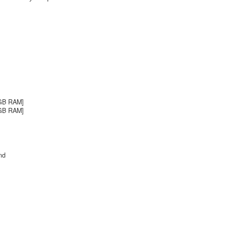
 GB RAM]
 GB RAM]
nd