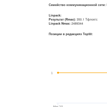
Семейство коммуникационной сети
:
Linpack:
Результат (Rmax):
350.1 Тфлоп/с
Linpack Nmax
:
2489344
Позиции в редакциях Top50:
1
Mar '10