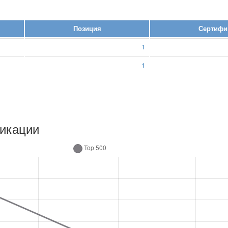
Позиция
Сертифик
1
1
ликации