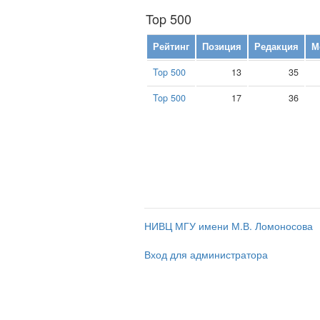
Top 500
Рейтинг
Позиция
Редакция
М
Top 500
13
35
Top 500
17
36
НИВЦ МГУ имени М.В. Ломоносова
Вход для администратора