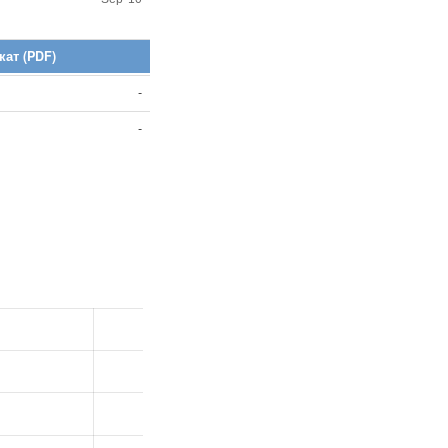
ат (PDF)
-
-