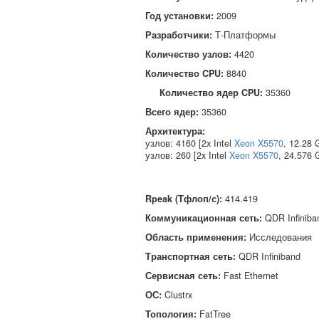
Год установки:
2009
Разработчики:
Т‑Платформы
Количество узлов:
4420
Количество CPU:
8840
Количество ядер CPU:
35360
Всего ядер:
35360
Архитектура:
узлов: 4160 [2x Intel
Xeon X5570
, 12.28
узлов: 260 [2x Intel
Xeon X5570
, 24.576
Rpeak (Тфлоп/с)
:
414.419
Коммуникационная сеть
:
QDR Infiniba
Область применения
:
Исследования
Транспортная сеть
:
QDR Infiniband
Сервисная сеть
:
Fast Ethernet
ОС
:
Clustrx
Топология
:
FatTree