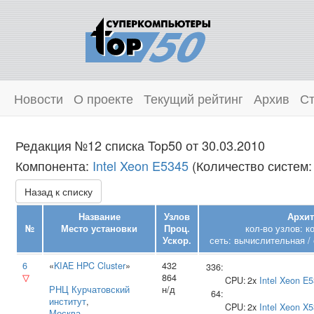
Новости
О проекте
Текущий рейтинг
Архив
Ст
Редакция №12 списка Top50 от 30.03.2010
Компонента:
Intel Xeon E5345
(Количество систем:
Назад к списку
Название
Узлов
Архит
№
Место установки
Проц.
кол-во узлов: 
Ускор.
сеть: вычислительная /
6
«
KIAE HPC Cluster
»
432
336:
▽
864
CPU:
2x
Intel
Xeon E5
РНЦ Курчатовский
н/д
64:
институт
,
CPU:
2x
Intel
Xeon X5
Москва