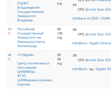
CPU:
2x
IBM
PowerXCel
РЦНИТ
,
н/д
64:
Владимирский
CPU:
2x
Intel
Xeon E53
Государственный
Университет
,
Infiniband 4x DDR
/
СКИФ-
Владимир
30
Российский
68
68:
▽
Государственный
136
CPU:
2x
Intel
Xeon E53
Университет им.
н/д
Иммануила Канта
,
InfiniBand
/
Gigabit Etherne
Калининград
46
«
T-Edge58
»
29
29:
▽
58
CPU:
2x
Intel
Xeon E53
Центр коллективного
н/д
пользования
InfiniBand
/ нд /
Gigabit Et
ЦНИИМАШ
,
ФГУП
ЦНИИмашиностроения
,
Королев