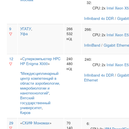
32:
CPU:
2x
Intel
Xeon X5
Infiniband 4x DDR
/
Gigabit
9
УГАТУ
,
266
266:
▽
Уфа
532
CPU:
2x
Intel
Xeon E5
н/д
InfiniBand
/
Gigabit Etherne
12
«
Суперкомпьютер HPC
240
240:
▽
HP Enigma X000
»
480
CPU:
2x
Intel
Xeon E5
н/д
"Междисциплинарный
Infiniband 4x DDR
/
Gigabit
центр компетенций в
Ethernet
области аэробиологии,
микробиологии и
нанотехнологий"
,
Вятский
государственный
университет
,
Киров
29
«
СКИФ Мономах
»
70
6:
▽
140