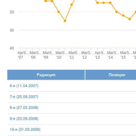
20
30
40
Apr
S…
Mar
S…
Mar
S…
Mar
S…
Mar
S…
Mar
S…
Apr
S…
Mar
S…
Mar
S…
M
'07
'08
'09
'10
'11
'12
'13
'14
'15
'
Редакция
Позиция
6-я (11.04.2007)
7-я (25.09.2007)
8-я (27.03.2008)
9-я (23.09.2008)
10-я (31.03.2009)