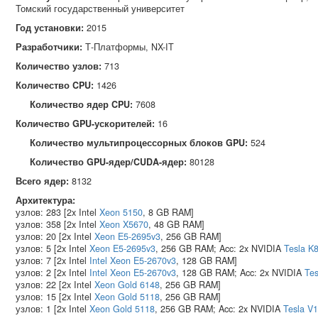
Томский государственный университет
Год установки:
2015
Разработчики:
Т‑Платформы, NX-IT
Количество узлов:
713
Количество CPU:
1426
Количество ядер CPU:
7608
Количество GPU-ускорителей:
16
Количество мультипроцессорных блоков GPU:
524
Количество GPU-ядер/CUDA-ядер:
80128
Всего ядер:
8132
Архитектура:
узлов: 283 [2x Intel
Xeon 5150
, 8 GB RAM]
узлов: 358 [2x Intel
Xeon X5670
, 48 GB RAM]
узлов: 20 [2x Intel
Xeon E5-2695v3
, 256 GB RAM]
узлов: 5 [2x Intel
Xeon E5-2695v3
, 256 GB RAM; Acc: 2x NVIDIA
Tesla K
узлов: 7 [2x Intel
Intel Xeon E5-2670v3
, 128 GB RAM]
узлов: 2 [2x Intel
Intel Xeon E5-2670v3
, 128 GB RAM; Acc: 2x NVIDIA
Tes
узлов: 22 [2x Intel
Xeon Gold 6148
, 256 GB RAM]
узлов: 15 [2x Intel
Xeon Gold 5118
, 256 GB RAM]
узлов: 1 [2x Intel
Xeon Gold 5118
, 256 GB RAM; Acc: 2x NVIDIA
Tesla V