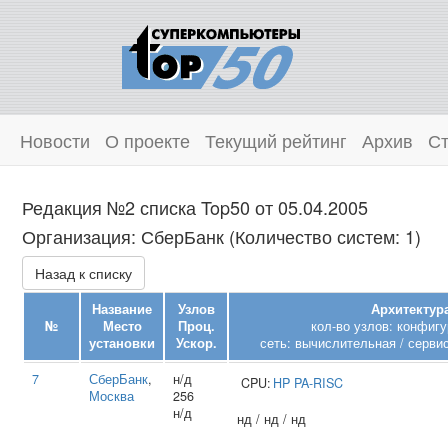
Новости
О проекте
Текущий рейтинг
Архив
Ст
Редакция №2 списка Top50 от 05.04.2005
Организация: СберБанк (Количество систем: 1)
Назад к списку
Название
Узлов
Архитектура
№
Место
Проц.
кол-во узлов: конфиг
установки
Ускор.
сеть: вычислительная / серви
7
СберБанк
,
н/д
CPU:
HP
PA-RISC
Москва
256
н/д
нд / нд / нд