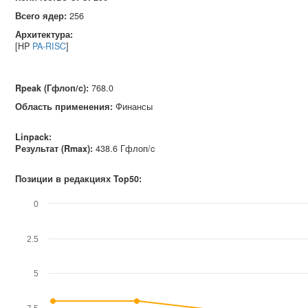
Всего ядер:
256
Архитектура:
[HP
PA-RISC
]
Rpeak (Гфлоп/c)
:
768.0
Область применения
:
Финансы
Linpack:
Результат (Rmax):
438.6 Гфлоп/c
Позиции в редакциях Top50:
0
2.5
5