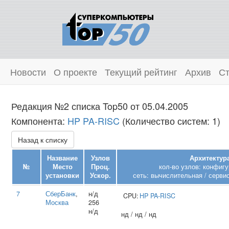
Новости
О проекте
Текущий рейтинг
Архив
Ст
Редакция №2 списка Top50 от 05.04.2005
Компонента:
HP PA-RISC
(Количество систем: 1)
Назад к списку
Название
Узлов
Архитектура
№
Место
Проц.
кол-во узлов: конфиг
установки
Ускор.
сеть: вычислительная / серви
7
СберБанк
,
н/д
CPU:
HP
PA-RISC
Москва
256
н/д
нд / нд / нд