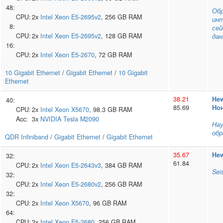
48:
Обр
CPU:
2x
Intel
Xeon E5-2695v2
, 256 GB RAM
ин
8:
сей
CPU:
2x
Intel
Xeon E5-2695v2
, 128 GB RAM
да
16:
CPU:
2x
Intel
Xeon E5-2670
, 72 GB RAM
10 Gigabit Ethernet
/
Gigabit Ethernet
/
10 Gigabit
Ethernet
38.21
Hew
40:
85.69
Но
CPU:
2x
Intel
Xeon X5670
, 98.3 GB RAM
Acc:
3x
NVIDIA
Tesla M2090
Нау
обр
QDR Infiniband
/
Gigabit Ethernet
/
Gigabit Ethernet
35.67
Hew
32:
61.84
CPU:
2x
Intel
Xeon E5-2643v3
, 384 GB RAM
Sei
32:
CPU:
2x
Intel
Xeon E5-2680v2
, 256 GB RAM
32:
CPU:
2x
Intel
Xeon X5670
, 96 GB RAM
64:
CPU:
2x
Intel
Xeon E5-2680
, 256 GB RAM