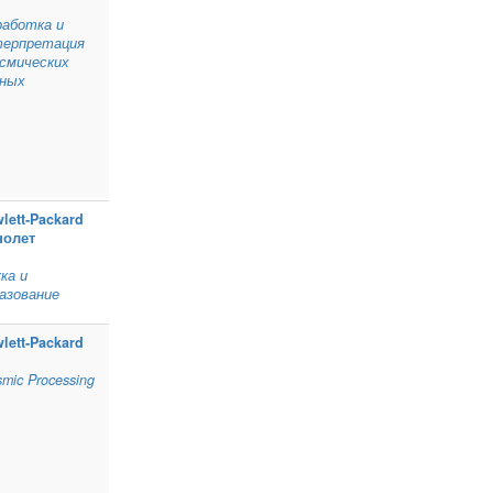
аботка и
терпретация
смических
нных
lett‑Packard
нолет
ка и
азование
lett‑Packard
smic Processing