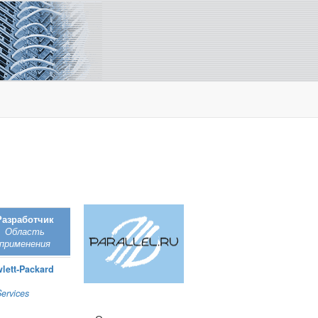
Разработчик
Область
применения
lett‑Packard
Services