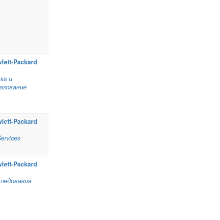
lett‑Packard
ка и
азование
lett‑Packard
Services
lett‑Packard
ледования