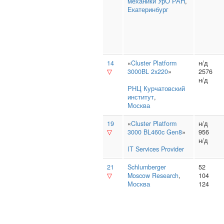
механики УрО РАН
,
Екатеринбург
14
«
Cluster Platform
н/д
▽
3000BL 2x220
»
2576
н/д
РНЦ Курчатовский
институт
,
Москва
19
«
Cluster Platform
н/д
▽
3000 BL460c Gen8
»
956
н/д
IT Services Provider
21
Schlumberger
52
▽
Moscow Research
,
104
Москва
124