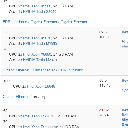
16:
CPU:
2x
Intel
Xeon X5560
, 24 GB RAM
Acc:
1x
NVIDIA
Tesla S2050
FDR Infiniband
/
Gigabit Ethernet
/
Gigabit Ethernet
69.6
Hew
4:
133.9
CPU:
2x
Intel
Xeon X5670
, 24 GB RAM
Нау
Acc:
3x
NVIDIA
Tesla M2050
обр
76:
CPU:
2x
Intel
Xeon X5650
, 24 GB RAM
Acc:
3x
NVIDIA
Tesla M2070
Gigabit Ethernet
/
Fast Ethernet
/
QDR Infiniband
59.9
Hew
1002:
115.43
CPU:
2x
Intel
Xeon E5645
Пр
Gigabit Ethernet
/ нд / нд
41.82
Hew
63:
76.74
Del
CPU:
2x
Intel
Xeon E5-2670
, 64 GB RAM
Sky
70:
Gr
CPU:
2x
Intel
Xeon E5-2660v2
, 96 GB RAM