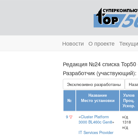
Новости
О проекте
Текущи
Редакция №24 списка Top50 
Разработчик (участвующий): 
Эксклюзивно разработаны
Наза
Название
Узлов
№
Место установки
Проц.
Ускор.
9
▽
«
Cluster Platform
н/д
3000 BL460c Gen8
»
1318
н/д
IT Services Provider