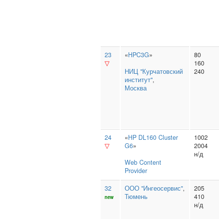
23
«
HPC3G
»
80
▽
160
НИЦ "Курчатовский
240
институт"
,
Москва
24
«
HP DL160 Cluster
1002
▽
G6
»
2004
н/д
Web Content
Provider
32
ООО "Ингеосервис"
,
205
Тюмень
410
new
н/д