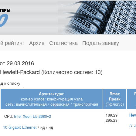
й рейтинг
Архив
Статистика
Подать заявку
от 29.03.2016
Hewlett‑Packard (Количество систем: 13)
д к списку
Архитектура:
Rmax
кол-во узлов: конфигурация узла
Rpeak
сеть: вычислительная / сервисная / транспортная
(Тфлоп/с)
189.29
Hew
CPU:
Intel
Xeon E5-2680v2
295.23
IT 
10 Gigabit Ethernet
/ нд / нд