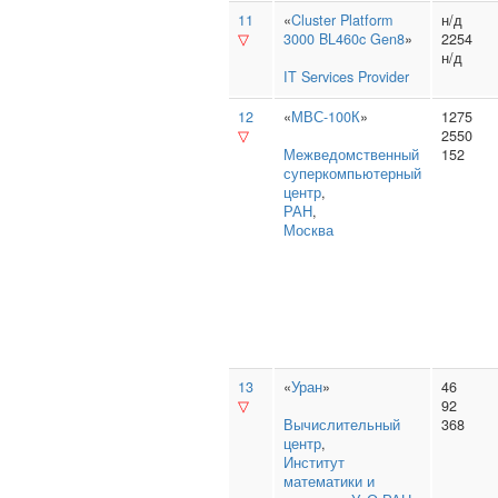
11
«
Cluster Platform
н/д
▽
3000 BL460c Gen8
»
2254
н/д
IT Services Provider
12
«
МВС-100К
»
1275
▽
2550
Межведомственный
152
суперкомпьютерный
центр
,
РАН
,
Москва
13
«
Уран
»
46
▽
92
Вычислительный
368
центр
,
Институт
математики и