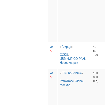
35
«
Гибрид
»
40
▽
80
ССКЦ
,
120
ИВМиМГ СО РАН
,
Новосибирск
41
«
PTG-hpSeismic
»
160
▽
320
PetroTrace Global
,
н/д
Москва