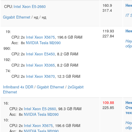
160.9
Hew
CPU:
Intel
Xeon E5-2660
317.4
IT 
Gigabit Ethernet
/ нд / нд
119.93
Hew
19:
227.84
CPU:
2x
Intel
Xeon X5675
, 196.6 GB RAM
Нау
Acc:
8x
NVIDIA
Tesla M2090
обр
990:
CPU:
2x
Intel
Xeon E5450
, 8.2 GB RAM
192:
CPU:
2x
Intel
Xeon X5365
, 8.2 GB RAM
74:
CPU:
2x
Intel
Xeon X5670
, 12.3 GB RAM
Infiniband 4x DDR
/
Gigabit Ethernet
/
2xGigabit
Ethernet
109.88
Hew
16:
225.85
От
CPU:
2x
Intel
Xeon E5-2660
, 98.3 GB RAM
тех
Acc:
8x
NVIDIA
Tesla M2090
10:
Нау
CPU:
2x
Intel
Xeon X5675
, 196.6 GB RAM
обр
Acc:
8x
NVIDIA
Tesla M2090