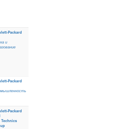
lett‑Packard
ка и
азование
lett‑Packard
омышленность
lett‑Packard
l
 Technics
oup