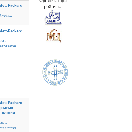
Организаторы
lett‑Packard
рейтинга:
Services
lett‑Packard
ка и
азование
lett‑Packard
крытые
нологии
ка и
азование