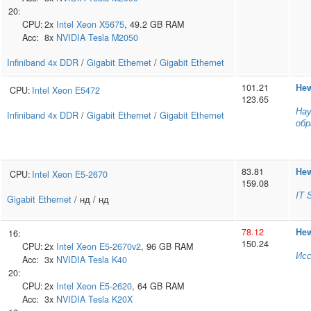
20:
CPU:
2x
Intel
Xeon X5675
, 49.2 GB RAM
Acc:
8x
NVIDIA
Tesla M2050
Infiniband 4x DDR
/
Gigabit Ethernet
/
Gigabit Ethernet
101.21
Hew
CPU:
Intel
Xeon E5472
123.65
Нау
Infiniband 4x DDR
/
Gigabit Ethernet
/
Gigabit Ethernet
обр
83.81
Hew
CPU:
Intel
Xeon E5-2670
159.08
IT 
Gigabit Ethernet
/ нд / нд
78.12
Hew
16:
150.24
CPU:
2x
Intel
Xeon E5-2670v2
, 96 GB RAM
Исс
Acc:
3x
NVIDIA
Tesla K40
20:
CPU:
2x
Intel
Xeon E5-2620
, 64 GB RAM
Acc:
3x
NVIDIA
Tesla K20X