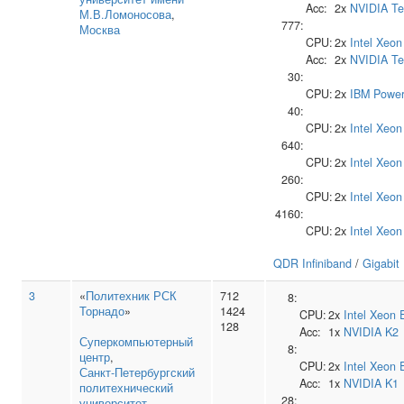
Acc:
2x
NVIDIA
Te
М.В.Ломоносова
,
777:
Москва
CPU:
2x
Intel
Xeon
Acc:
2x
NVIDIA
Te
30:
CPU:
2x
IBM
Power
40:
CPU:
2x
Intel
Xeon
640:
CPU:
2x
Intel
Xeon
260:
CPU:
2x
Intel
Xeon
4160:
CPU:
2x
Intel
Xeon
QDR Infiniband
/
Gigabit
3
«
Политехник РСК
712
8:
Торнадо
»
1424
CPU:
2x
Intel
Xeon 
128
Acc:
1x
NVIDIA
K2
Суперкомпьютерный
8:
центр
,
CPU:
2x
Intel
Xeon 
Санкт‑Петербургский
Acc:
1x
NVIDIA
K1
политехнический
28:
университет
,