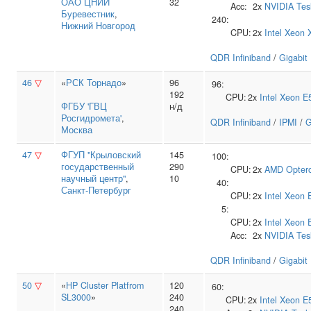
ОАО ЦНИИ
32
Acc:
2x
NVIDIA
Tes
Буревестник
,
240:
Нижний Новгород
CPU:
2x
Intel
Xeon 
QDR Infiniband
/
Gigabit
46
▽
«
РСК Торнадо
»
96
96:
192
CPU:
2x
Intel
Xeon E
ФГБУ 'ГВЦ
н/д
Росгидромета'
,
QDR Infiniband
/
IPMI
/
G
Москва
47
▽
ФГУП "Крыловский
145
100:
государственный
290
CPU:
2x
AMD
Opter
научный центр"
,
10
40:
Санкт-Петербург
CPU:
2x
Intel
Xeon 
5:
CPU:
2x
Intel
Xeon 
Acc:
2x
NVIDIA
Tes
QDR Infiniband
/
Gigabit
50
▽
«
HP Cluster Platfrom
120
60:
SL3000
»
240
CPU:
2x
Intel
Xeon E
240