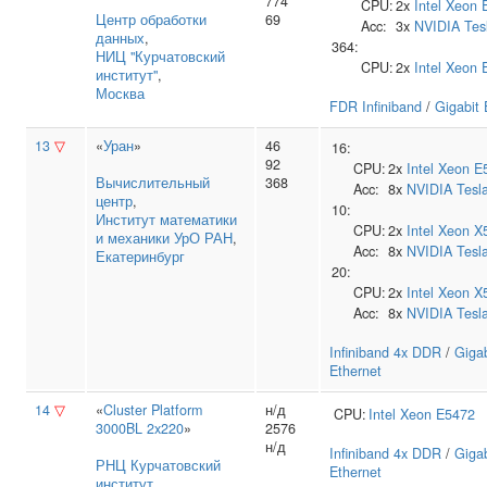
774
CPU:
2x
Intel
Xeon 
Центр обработки
69
Acc:
3x
NVIDIA
Tes
данных
,
364:
НИЦ "Курчатовский
CPU:
2x
Intel
Xeon 
институт"
,
Москва
FDR Infiniband
/
Gigabit 
13
▽
«
Уран
»
46
16:
92
CPU:
2x
Intel
Xeon E
Вычислительный
368
Acc:
8x
NVIDIA
Tesl
центр
,
10:
Институт математики
CPU:
2x
Intel
Xeon X
и механики УрО РАН
,
Acc:
8x
NVIDIA
Tesl
Екатеринбург
20:
CPU:
2x
Intel
Xeon X
Acc:
8x
NVIDIA
Tesl
Infiniband 4x DDR
/
Gigab
Ethernet
14
▽
«
Cluster Platform
н/д
CPU:
Intel
Xeon E5472
3000BL 2x220
»
2576
н/д
Infiniband 4x DDR
/
Gigab
РНЦ Курчатовский
Ethernet
институт
,