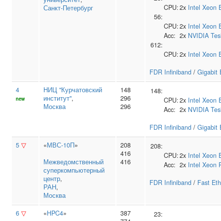
CPU:
2x
Intel
Xeon 
Санкт-Петербург
56:
CPU:
2x
Intel
Xeon 
Acc:
2x
NVIDIA
Tes
612:
CPU:
2x
Intel
Xeon 
FDR Infiniband
/
Gigabit 
4
НИЦ "Курчатовский
148
148:
институт"
,
296
new
CPU:
2x
Intel
Xeon 
Москва
296
Acc:
2x
NVIDIA
Tes
FDR Infiniband
/
Gigabit 
5
▽
«
МВС-10П
»
208
208:
416
CPU:
2x
Intel
Xeon 
Межведомственный
416
Acc:
2x
Intel
Xeon 
суперкомпьютерный
центр
,
FDR Infiniband
/
Fast Eth
РАН
,
Москва
6
▽
«
HPC4
»
387
23: