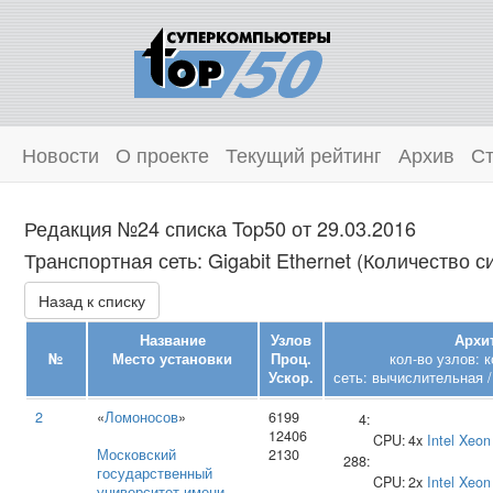
Новости
О проекте
Текущий рейтинг
Архив
Ст
Редакция №24 списка Top50 от 29.03.2016
Транспортная сеть: Gigabit Ethernet (Количество с
Назад к списку
Название
Узлов
Архи
№
Место установки
Проц.
кол-во узлов: 
Ускор.
сеть: вычислительная /
2
«
Ломоносов
»
6199
4:
12406
CPU:
4x
Intel
Xeon
Московский
2130
288:
государственный
CPU:
2x
Intel
Xeon
университет имени