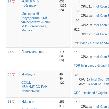
28
▽
«
СКИФ МГУ
633
8:
Чебышёв
»
1266
CPU:
2x
Intel
Xeon 
н/д
32:
Московский
CPU:
2x
Intel
Xeon 
государственный
64:
университет имени
CPU:
2x
Intel
Xeon 
М.В.Ломоносова
,
529:
Москва
CPU:
2x
Intel
Xeon 
InfiniBand
/
СКИФ-ServNe
33
▽
Промышленность
115
115:
230
CPU:
2x
Intel
Xeon 
н/д
FDR Infiniband
/
Gigabit 
35
▽
«
Гибрид
»
40
40:
80
CPU:
2x
Intel
Xeon X
ССКЦ
,
120
Acc:
3x
NVIDIA
Tesl
ИВМиМГ СО РАН
,
Новосибирск
QDR Infiniband
/
Gigabit
38
▽
«
Минин
»
256
16:
512
CPU:
2x
Intel
Xeon 