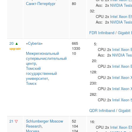
Санкт-Петербург
80
Acc:
2x
NVIDIA
Tesl
32:
CPU:
2x
Intel
Xeon E
Acc:
2x
NVIDIA
Tesl
FDR Infiniband
/
Gigabit 
20
▲
«
Cyberia
»
665
5:
1330
upgrade
CPU:
2x
Intel
Xeon 
Межрегиональный
10
Acc:
2x
NVIDIA
Tes
супервычислительный
20:
центр
,
CPU:
2x
Intel
Xeon 
Томский
128:
государственный
CPU:
2x
Intel
Xeon 
университет
,
230:
Томск
CPU:
2x
Intel
Xeon 
282:
CPU:
2x
Intel
Xeon 
QDR Infiniband
/
Gigabit
21
▽
Schlumberger Moscow
52
16:
Research
,
104
CPU:
2x
Intel
Xeon E
Москва
124