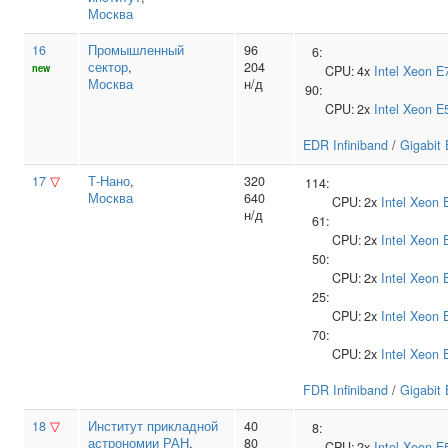
Москва
16
Промышленный
96
6:
сектор
,
204
new
CPU:
4x
Intel
Xeon E
Москва
н/д
90:
CPU:
2x
Intel
Xeon E
EDR Infiniband
/
Gigabit 
17
▽
Т‑Нано
,
320
114:
Москва
640
CPU:
2x
Intel
Xeon 
н/д
61:
CPU:
2x
Intel
Xeon 
50:
CPU:
2x
Intel
Xeon 
25:
CPU:
2x
Intel
Xeon 
70:
CPU:
2x
Intel
Xeon 
FDR Infiniband
/
Gigabit 
18
▽
Институт прикладной
40
8:
астрономии РАН
,
80
CPU:
2x
Intel
Xeon E