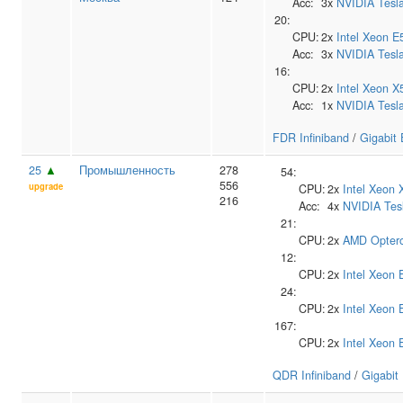
Acc:
3x
NVIDIA
Tesl
20:
CPU:
2x
Intel
Xeon E
Acc:
3x
NVIDIA
Tesl
16:
CPU:
2x
Intel
Xeon X
Acc:
1x
NVIDIA
Tesl
FDR Infiniband
/
Gigabit 
25
▲
Промышленность
278
54:
556
upgrade
CPU:
2x
Intel
Xeon 
216
Acc:
4x
NVIDIA
Tes
21:
CPU:
2x
AMD
Opter
12:
CPU:
2x
Intel
Xeon 
24:
CPU:
2x
Intel
Xeon 
167:
CPU:
2x
Intel
Xeon 
QDR Infiniband
/
Gigabit