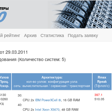
й рейтинг
Архив
Статистика
Подать заявку
от 29.03.2011
ования (Количество систем: 5)
Узлов
Архитектура:
Rmax
Проц.
кол-во узлов: конфигурация узла
Rpeak
Ускор.
сеть: вычислительная / сервисная / транспортная
(Тфлоп/с)
5130
397.1
30:
10260
510.05
CPU:
2x
IBM
PowerXCell 8i
, 16 GB RAM
н/д
40:
CPU:
2x
Intel
Xeon X5670
, 48 GB RAM