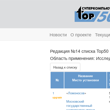
Новости
О проекте
Текущи
Редакция №14 списка Top50 
Область применения: Исслед
Назад к списку
Название
№
Место установки
1
«
Ломоносов
»
upgrade
Московский
государственный
университет имени