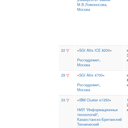
М.В.Ломоносова
,
Москва
22
▽
«
SGI Altix ICE 8200
»
Росгидромет
,
Москва
29
▽
«
SGI Altix 4700
»
Росгидромет
,
Москва
33
▽
«
IBM Cluster e1350
»
НИЛ "Информационных
технологий"
,
Казахстанско‑Британский
Технический