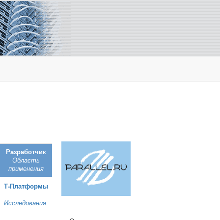
Разработчик
Область
применения
Т‑Платформы
Исследования