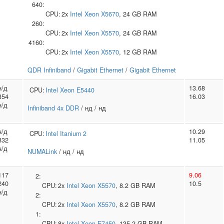
640:
CPU:
2x
Intel
Xeon X5670
, 24 GB RAM
260:
CPU:
2x
Intel
Xeon X5570
, 24 GB RAM
4160:
CPU:
2x
Intel
Xeon X5570
, 12 GB RAM
QDR Infiniband
/
Gigabit Ethernet
/
Gigabit Ethernet
н/д
13.68
CPU:
Intel
Xeon E5440
354
16.03
н/д
Infiniband 4x DDR
/ нд / нд
н/д
10.29
CPU:
Intel
Itanium 2
832
11.05
н/д
NUMALink
/ нд / нд
117
9.06
2:
240
10.5
CPU:
2x
Intel
Xeon X5570
, 8.2 GB RAM
н/д
2:
CPU:
2x
Intel
Xeon X5570
, 8.2 GB RAM
1:
CPU:
8x
Intel
Xeon E7450
, 135.2 GB RAM