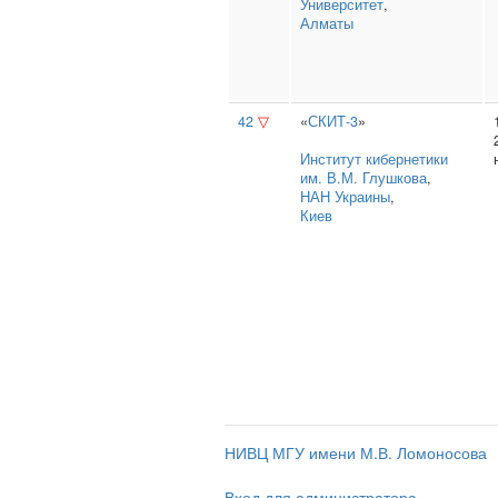
Университет
,
Алматы
42
▽
«
СКИТ-3
»
Институт кибернетики
им. В.М. Глушкова
,
НАН Украины
,
Киев
НИВЦ МГУ имени М.В. Ломоносова
Вход для администратора