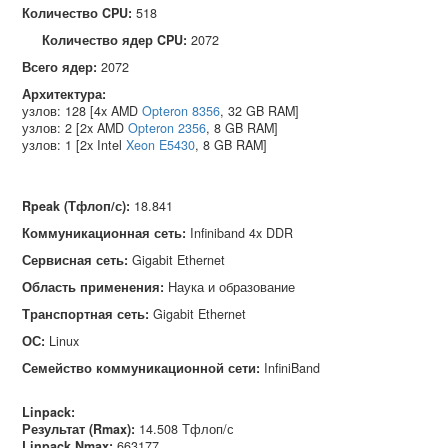
Количество CPU:
518
Количество ядер CPU:
2072
Всего ядер:
2072
Архитектура:
узлов: 128 [4x AMD
Opteron 8356
, 32 GB RAM]
узлов: 2 [2x AMD
Opteron 2356
, 8 GB RAM]
узлов: 1 [2x Intel
Xeon E5430
, 8 GB RAM]
Rpeak (Тфлоп/с)
:
18.841
Коммуникационная сеть
:
Infiniband 4x DDR
Сервисная сеть
:
Gigabit Ethernet
Область применения
:
Наука и образование
Транспортная сеть
:
Gigabit Ethernet
ОС
:
Linux
Семейство коммуникационной сети
:
InfiniBand
Linpack:
Результат (Rmax):
14.508 Тфлоп/с
Linpack Nmax
:
663177