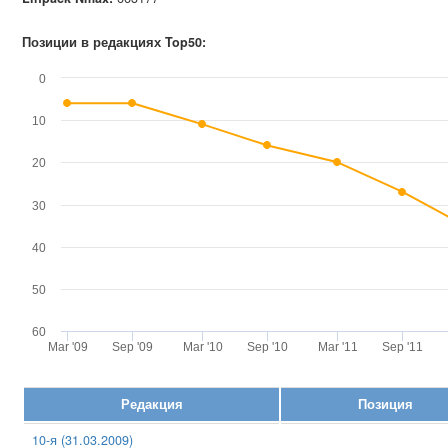
Позиции в редакциях Top50:
0
10
20
30
40
50
60
Mar '09
Sep '09
Mar '10
Sep '10
Mar '11
Sep '11
Редакция
Позиция
10-я (31.03.2009)