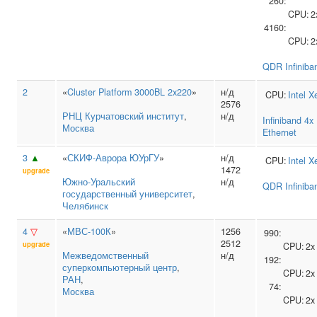
260:
CPU:
2
4160:
CPU:
2
QDR Infiniba
2
«
Cluster Platform 3000BL 2x220
»
н/д
CPU:
Intel
X
2576
РНЦ Курчатовский институт
,
н/д
Infiniband 4
Москва
Ethernet
3
▲
«
СКИФ-Аврора ЮУрГУ
»
н/д
CPU:
Intel
X
1472
upgrade
Южно‑Уральский
н/д
QDR Infiniba
государственный университет
,
Челябинск
4
▽
«
МВС-100К
»
1256
990:
2512
upgrade
CPU:
2
Межведомственный
н/д
192:
суперкомпьютерный центр
,
CPU:
2
РАН
,
74:
Москва
CPU:
2