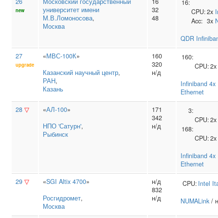
26
Московский государственный
16
16:
университет имени
32
new
CPU:
2x
I
М.В.Ломоносова
,
48
Acc:
3x
Москва
QDR Infiniba
27
«
МВС-100К
»
160
160:
320
upgrade
CPU:
2
Казанский научный центр
,
н/д
РАН
,
Infiniband 4
Казань
Ethernet
28
▽
«
АЛ-100
»
171
3:
342
CPU:
2
НПО 'Сатурн'
,
н/д
168:
Рыбинск
CPU:
2
Infiniband 4
Ethernet
29
▽
«
SGI Altix 4700
»
н/д
CPU:
Intel
It
832
Росгидромет
,
н/д
NUMALink
/ н
Москва