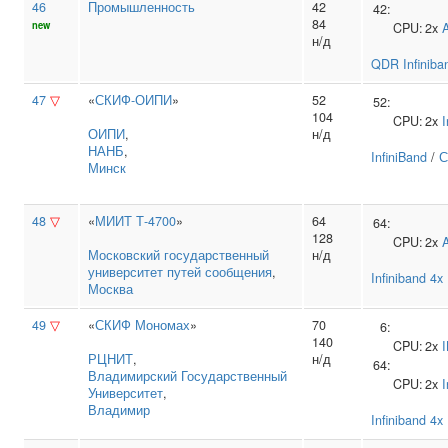
46
Промышленность
42
42:
84
new
CPU:
2x
н/д
QDR Infiniba
47
▽
«
СКИФ-ОИПИ
»
52
52:
104
CPU:
2x
I
ОИПИ
,
н/д
НАНБ
,
InfiniBand
/
С
Минск
48
▽
«
МИИТ Т-4700
»
64
64:
128
CPU:
2x
Московский государственный
н/д
университет путей сообщения
,
Infiniband 4
Москва
49
▽
«
СКИФ Мономах
»
70
6:
140
CPU:
2x
РЦНИТ
,
н/д
64:
Владимирский Государственный
CPU:
2x
I
Университет
,
Владимир
Infiniband 4