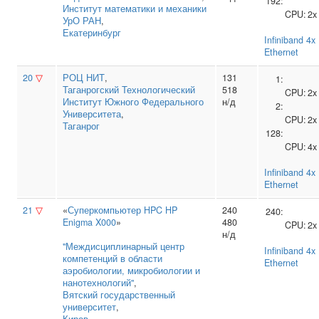
192:
Институт математики и механики
CPU:
2
УрО РАН
,
Екатеринбург
Infiniband 4
Ethernet
20
▽
РОЦ НИТ
,
131
1:
Таганрогский Технологический
518
CPU:
2
Институт Южного Федерального
н/д
2:
Университета
,
CPU:
2
Таганрог
128:
CPU:
4
Infiniband 4
Ethernet
21
▽
«
Суперкомпьютер HPC HP
240
240:
Enigma X000
»
480
CPU:
2
н/д
"Междисциплинарный центр
Infiniband 4
компетенций в области
Ethernet
аэробиологии, микробиологии и
нанотехнологий"
,
Вятский государственный
университет
,