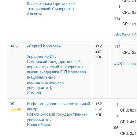
CPU:
2
Казахстанско‑Британский
1:
Технический Университет
,
CPU:
8
Алматы
112:
CPU:
2
InfiniBand
/
G
34
▽
«
Сергей Королев
»
112
112:
224
CPU:
2
Управление ИТ
,
н/д
Самарский государственный
QDR Infiniba
аэрокосмический университет
имени академика С.П.Королева
(национальный
исследовательский
университет)
,
Самара
35
Информационно‑вычислительный
162
1:
центр
,
332
upgrade
CPU:
8x
I
Новосибирский государственный
н/д
1:
университет
,
CPU:
4x
I
Новосибирск
96:
CPU:
2x
I