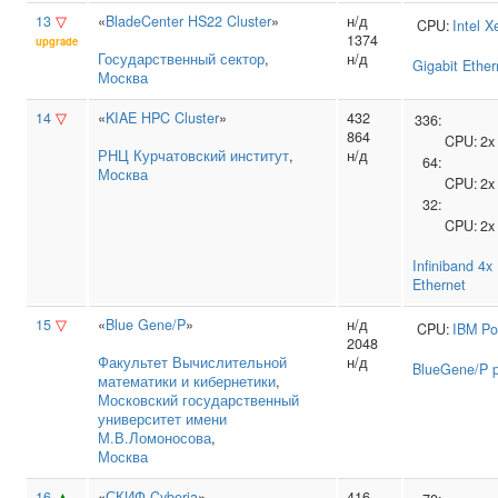
13
▽
«
BladeCenter HS22 Cluster
»
н/д
CPU:
Intel
X
1374
upgrade
Государственный сектор
,
н/д
Gigabit Ether
Москва
14
▽
«
KIAE HPC Cluster
»
432
336:
864
CPU:
2
РНЦ Курчатовский институт
,
н/д
64:
Москва
CPU:
2
32:
CPU:
2
Infiniband 4
Ethernet
15
▽
«
Blue Gene/P
»
н/д
CPU:
IBM
Po
2048
Факультет Вычислительной
н/д
BlueGene/P p
математики и кибернетики
,
Московский государственный
университет имени
М.В.Ломоносова
,
Москва
16
▲
«
СКИФ Cyberia
»
416