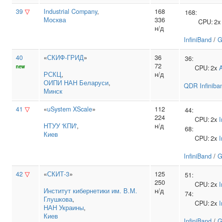
39
▽
Industrial Company
,
168
168:
Москва
336
CPU:
2
н/д
InfiniBand
/
G
40
«
СКИФ-ГРИД
»
36
36:
72
new
CPU:
2x
РСКЦ
,
н/д
ОИПИ НАН Беларуси
,
QDR Infiniba
Минск
41
▽
«
uSystem XScale
»
112
44:
224
CPU:
2x
I
НТУУ 'КПИ'
,
н/д
68:
Киев
CPU:
2x
I
InfiniBand
/
G
42
▽
«
СКИТ-3
»
125
51:
250
CPU:
2x
I
Институт кибернетики им. В.М.
н/д
74:
Глушкова
,
CPU:
2x
I
НАН Украины
,
Киев
InfiniBand
/
G