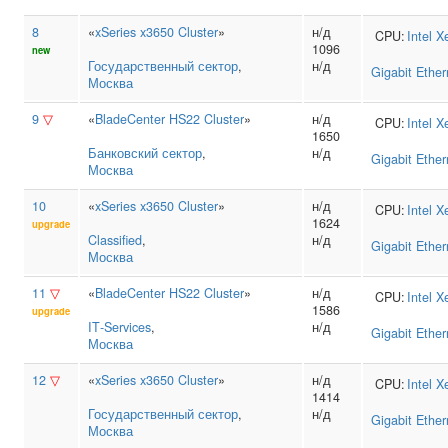
8
«
xSeries x3650 Cluster
»
н/д
CPU:
Intel
X
1096
new
Государственный сектор
,
н/д
Gigabit Ether
Москва
9
▽
«
BladeCenter HS22 Cluster
»
н/д
CPU:
Intel
X
1650
Банковский сектор
,
н/д
Gigabit Ether
Москва
10
«
xSeries x3650 Cluster
»
н/д
CPU:
Intel
X
1624
upgrade
Classified
,
н/д
Gigabit Ether
Москва
11
▽
«
BladeCenter HS22 Cluster
»
н/д
CPU:
Intel
X
1586
upgrade
IT‑Services
,
н/д
Gigabit Ether
Москва
12
▽
«
xSeries x3650 Cluster
»
н/д
CPU:
Intel
X
1414
Государственный сектор
,
н/д
Gigabit Ether
Москва