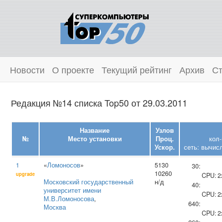
Новости
О проекте
Текущий рейтинг
Архив
Ст
Редакция №14 списка Top50 от 29.03.2011
Название
Узлов
№
Место установки
Проц.
кол
Ускор.
сеть: вычис
1
«
Ломоносов
»
5130
30:
10260
upgrade
CPU:
2
Московский государственный
н/д
40:
университет имени
CPU:
2
М.В.Ломоносова
,
640:
Москва
CPU:
2