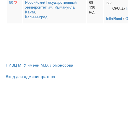
50
▽
Российский Государственный
68
68:
Университет им. Иммануила
136
CPU:
2x
I
Канта
,
н/д
Калининград
InfiniBand
/
G
НИВЦ МГУ имени М.В. Ломоносова
Вход для администратора