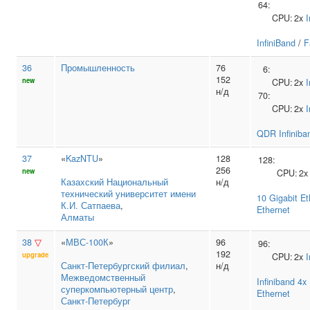
64:
CPU:
2x
I
InfiniBand
/
F
36
Промышленность
76
6:
152
new
CPU:
2x
I
н/д
70:
CPU:
2x
I
QDR Infiniba
37
«
KazNTU
»
128
128:
256
new
CPU:
2
Казахский Национальный
н/д
технический университет имени
10 Gigabit Et
К.И. Сатпаева
,
Ethernet
Алматы
38
▽
«
МВС-100К
»
96
96:
192
upgrade
CPU:
2x
I
Санкт‑Петербургский филиал
,
н/д
Межведомственный
Infiniband 4
суперкомпьютерный центр
,
Ethernet
Санкт-Петербург