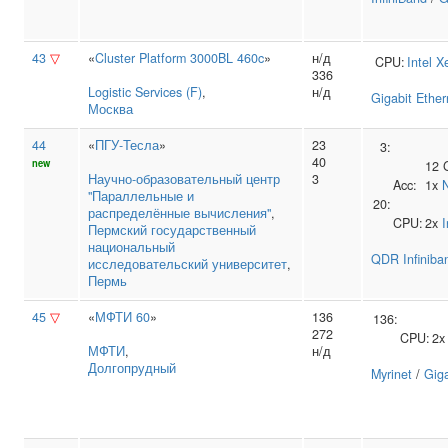
43
▽
«
Cluster Platform 3000BL 460c
»
н/д
CPU:
Intel
X
336
Logistic Services (F)
,
н/д
Gigabit Ether
Москва
44
«
ПГУ-Тесла
»
23
3:
40
new
12 
Научно‑образовательный центр
3
Acc:
1x
"Параллельные и
20:
распределённые вычисления"
,
CPU:
2x
I
Пермский государственный
национальный
QDR Infiniba
исследовательский университет
,
Пермь
45
▽
«
МФТИ 60
»
136
136:
272
CPU:
2
МФТИ
,
н/д
Долгопрудный
Myrinet
/
Giga