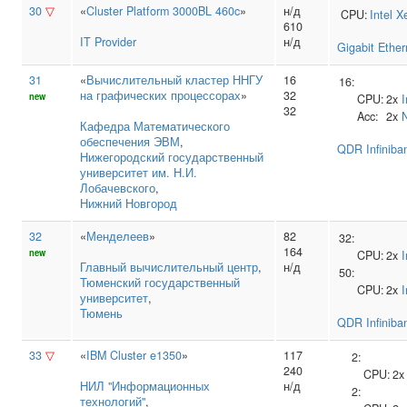
30
▽
«
Cluster Platform 3000BL 460c
»
н/д
CPU:
Intel
X
610
IT Provider
н/д
Gigabit Ether
31
«
Вычислительный кластер ННГУ
16
16:
на графических процессорах
»
32
new
CPU:
2x
I
32
Acc:
2x
Кафедра Математического
обеспечения ЭВМ
,
QDR Infiniba
Нижегородский государственный
университет им. Н.И.
Лобачевского
,
Нижний Новгород
32
«
Менделеев
»
82
32:
164
new
CPU:
2x
I
Главный вычислительный центр
,
н/д
50:
Тюменский государственный
CPU:
2x
I
университет
,
Тюмень
QDR Infiniba
33
▽
«
IBM Cluster e1350
»
117
2:
240
CPU:
2
НИЛ "Информационных
н/д
2:
технологий"
,