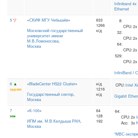
Infiniband 4
Ethernet
5
▽
«
СКИФ МГУ Чебышёв
»
633
8:
1266
CPU:
2
Московский государственный
н/д
32:
университет имени
CPU:
2
М.В.Ломоносова
,
64:
Москва
CPU:
2
529:
CPU:
2
InfiniBand
/
С
6
▲
«
BladeCenter HS22 Cluster
»
н/д
CPU:
Intel
X
1216
upgrade
Государственный сектор
,
н/д
Gigabit Ether
Москва
7
«
К-100
»
64
64:
128
new
CPU:
2x
I
ИПМ им. М.В.Келдыша РАН
,
192
Acc:
3x
Москва
"МВС-экспре