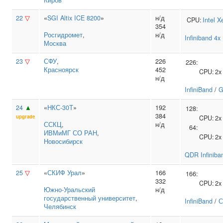
Киров
22
▽
«
SGI Altix ICE 8200
»
н/д
CPU:
Intel
X
354
Росгидромет
,
н/д
Infiniband 4
Москва
23
▽
СФУ
,
226
226:
Красноярск
452
CPU:
2
н/д
InfiniBand
/
G
24
▲
«
НКС-30Т
»
192
128:
384
upgrade
CPU:
2
ССКЦ
,
н/д
64:
ИВМиМГ СО РАН
,
CPU:
2
Новосибирск
QDR Infiniba
25
▽
«
СКИФ Урал
»
166
166:
332
CPU:
2
Южно‑Уральский
н/д
государственный университет
,
InfiniBand
/
С
Челябинск