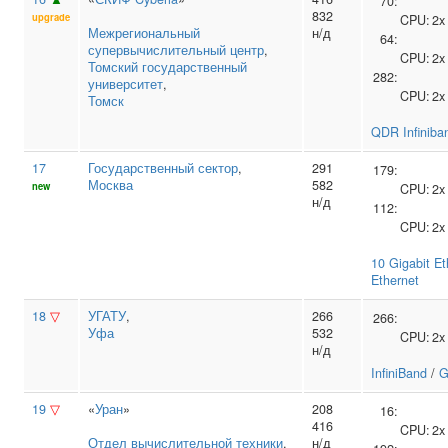
70:
832
upgrade
CPU:
2
Межрегиональный
н/д
64:
супервычислительный центр
,
CPU:
2
Томский государственный
282:
университет
,
CPU:
2
Томск
QDR Infiniba
17
Государственный сектор
,
291
179:
Москва
582
new
CPU:
2
н/д
112:
CPU:
2
10 Gigabit Et
Ethernet
18
▽
УГАТУ
,
266
266:
Уфа
532
CPU:
2
н/д
InfiniBand
/
G
19
▽
«
Уран
»
208
16:
416
CPU:
2
Отдел вычислительной техники
,
н/д