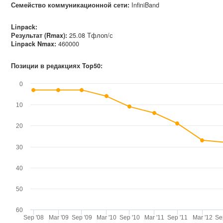
Семейство коммуникационной сети
:
InfiniBand
Linpack:
Результат (Rmax):
25.08 Тфлоп/с
Linpack Nmax
:
460000
Позиции в редакциях Top50:
0
10
20
30
40
50
60
Sep '08
Mar '09
Sep '09
Mar '10
Sep '10
Mar '11
Sep '11
Mar '12
Se