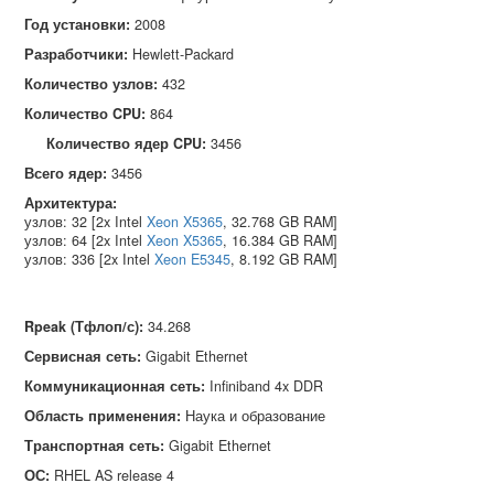
Год установки:
2008
Разработчики:
Hewlett‑Packard
Количество узлов:
432
Количество CPU:
864
Количество ядер CPU:
3456
Всего ядер:
3456
Архитектура:
узлов: 32 [2x Intel
Xeon X5365
, 32.768 GB RAM]
узлов: 64 [2x Intel
Xeon X5365
, 16.384 GB RAM]
узлов: 336 [2x Intel
Xeon E5345
, 8.192 GB RAM]
Rpeak (Тфлоп/с)
:
34.268
Сервисная сеть
:
Gigabit Ethernet
Коммуникационная сеть
:
Infiniband 4x DDR
Область применения
:
Наука и образование
Транспортная сеть
:
Gigabit Ethernet
ОС
:
RHEL AS release 4