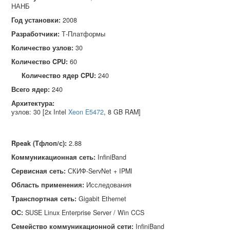
НАНБ
Год установки:
2008
Разработчики:
Т‑Платформы
Количество узлов:
30
Количество CPU:
60
Количество ядер CPU:
240
Всего ядер:
240
Архитектура:
узлов: 30 [2x Intel
Xeon E5472
, 8 GB RAM]
Rpeak (Тфлоп/с)
:
2.88
Коммуникационная сеть
:
InfiniBand
Сервисная сеть
:
СКИФ-ServNet + IPMI
Область применения
:
Исследования
Транспортная сеть
:
Gigabit Ethernet
ОС
:
SUSE Linux Enterprise Server / Win CCS
Семейство коммуникационной сети
:
InfiniBand