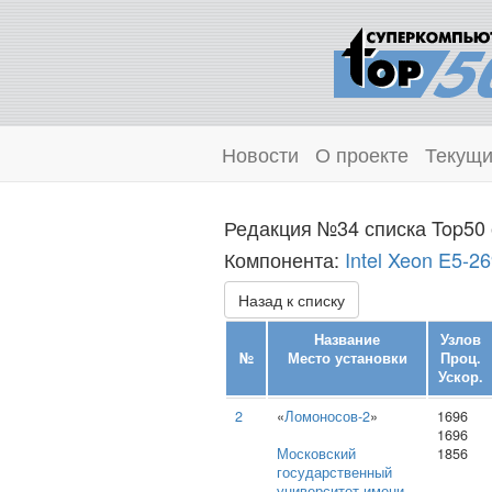
Новости
О проекте
Текущи
Редакция №34 списка Top50 
Компонента:
Intel Xeon E5-2
Назад к списку
Название
Узлов
№
Место установки
Проц.
Ускор.
2
«
Ломоносов-2
»
1696
1696
Московский
1856
государственный
университет имени