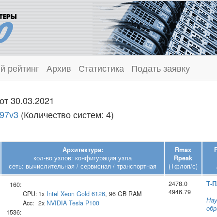
й рейтинг
Архив
Статистика
Подать заявку
от 30.03.2021
697v3
(Количество систем: 4)
Архитектура:
Rmax
кол-во узлов: конфигурация узла
Rpeak
сеть: вычислительная / сервисная / транспортная
(Тфлоп/с)
2478.0
Т‑
160:
4946.79
CPU:
1x
Intel
Xeon Gold 6126
, 96 GB RAM
Нау
Acc:
2x
NVIDIA
Tesla P100
обр
1536: