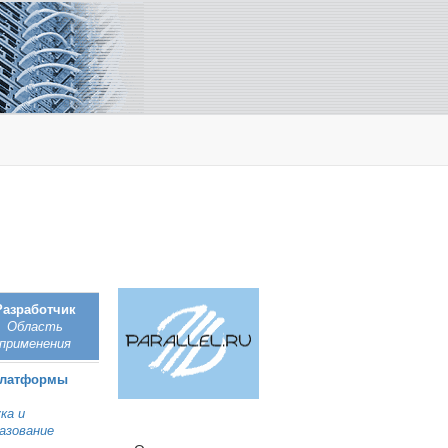
Разработчик
Область
применения
Платформы
ка и
азование