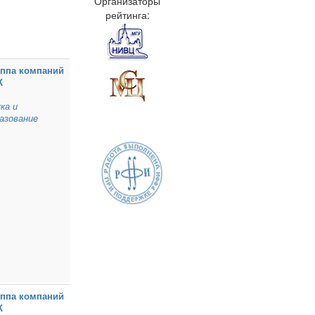
Организаторы
рейтинга:
уппа компаний
К
ка и
азование
уппа компаний
К