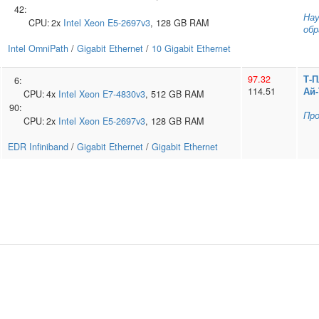
42:
Нау
CPU:
2x
Intel
Xeon E5-2697v3
, 128 GB RAM
обр
Intel OmniPath
/
Gigabit Ethernet
/
10 Gigabit Ethernet
97.32
Т‑
6:
114.51
Ай‑
CPU:
4x
Intel
Xeon E7-4830v3
, 512 GB RAM
90:
Пр
CPU:
2x
Intel
Xeon E5-2697v3
, 128 GB RAM
EDR Infiniband
/
Gigabit Ethernet
/
Gigabit Ethernet