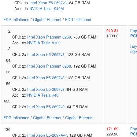
CPU:
1x
Intel
Xeon E5-2697v3
, 64 GB RAM
Acc:
1x
NVIDIA
Tesla K40M
FDR Infiniband
/
Gigabit Ethernet
/
FDR Infiniband
910.31
Гр
2:
1309.0
РС
CPU:
2x
Intel
Xeon Platinum 8268
, 768 GB RAM
Acc:
8x
NVIDIA
Tesla V100
Нау
3:
обр
CPU:
2x
Intel
Xeon E5-2697v3
, 128 GB RAM
64:
CPU:
2x
Intel
Xeon Platinum 8268
, 192 GB RAM
36:
CPU:
2x
Intel
Xeon E5-2697v3
, 128 GB RAM
56:
CPU:
2x
Intel
Xeon E5-2697v3
, 64 GB RAM
Acc:
2x
NVIDIA
Tesla K40
623:
CPU:
2x
Intel
Xeon E5-2697v3
, 64 GB RAM
FDR Infiniband
/
Gigabit Ethernet
/
Gigabit Ethernet
171.89
Гр
136:
229.96
РС
CPU:
2x
Intel
Xeon E5-2697Av4
, 128 GB RAM