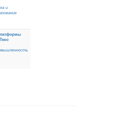
ка и
азование
Платформы
Теко
омышленность