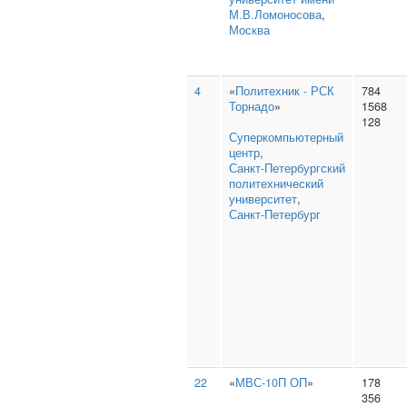
М.В.Ломоносова
,
Москва
4
«
Политехник - РСК
784
Торнадо
»
1568
128
Суперкомпьютерный
центр
,
Санкт‑Петербургский
политехнический
университет
,
Санкт-Петербург
22
«
МВС-10П ОП
»
178
356