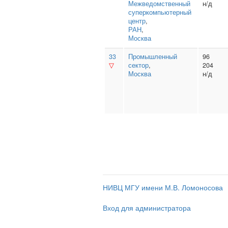
Межведомственный
н/д
суперкомпьютерный
центр
,
РАН
,
Москва
33
Промышленный
96
▽
сектор
,
204
Москва
н/д
НИВЦ МГУ имени М.В. Ломоносова
Вход для администратора