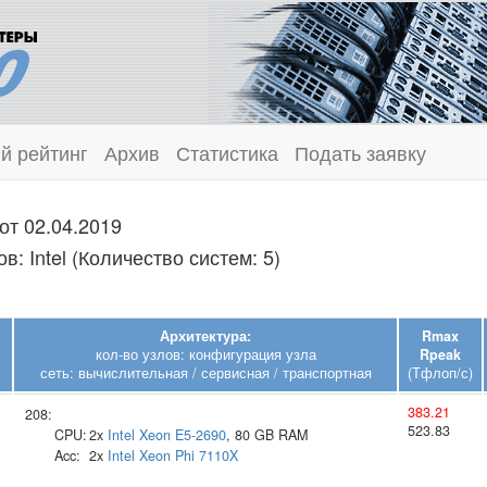
й рейтинг
Архив
Статистика
Подать заявку
от 02.04.2019
: Intel (Количество систем: 5)
Архитектура:
Rmax
кол-во узлов: конфигурация узла
Rpeak
.
сеть: вычислительная / сервисная / транспортная
(Тфлоп/с)
383.21
208:
523.83
CPU:
2x
Intel
Xeon E5-2690
, 80 GB RAM
Acc:
2x
Intel
Xeon Phi 7110X