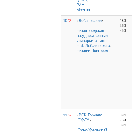
РАН
,
Москва
10
▽
«
Лобачевский
»
180
360
Нижегородский
450
государственный
университет им.
Н.И. Лобачевского
,
Нижний Новгород
11
▽
«
РСК Торнадо
384
ЮУрГУ
»
768
384
Южно‑Уральский