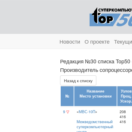
Новости
О проекте
Текущи
Редакция №30 списка Top50 
Производитель сопроцессоров
Назад к списку
Название
Узлов
№
Место установки
Проц.
Ускор
9
▽
«
МВС-10П
»
208
416
Межведомственный
416
суперкомпьютерный
центр
,