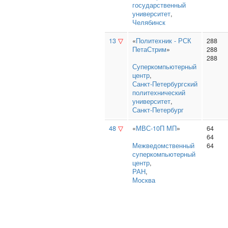
государственный
университет
,
Челябинск
13
▽
«
Политехник - РСК
288
ПетаСтрим
»
288
288
Суперкомпьютерный
центр
,
Санкт‑Петербургский
политехнический
университет
,
Санкт-Петербург
48
▽
«
МВС-10П МП
»
64
64
Межведомственный
64
суперкомпьютерный
центр
,
РАН
,
Москва