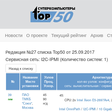
Новости
О проекте
Текущий рейтинг
Архив
Ст
Редакция №27 списка Top50 от 25.09.2017
Сервисная сеть: I2C-IPMI (Количество систем: 1)
Назад к списку
Название
Узлов
Архитектура
№
Место
Проц.
кол-во узлов: конфигу
установки
Ускор.
сеть: вычислительная / сервис
39
ПАО
45
45:
ТМКБ
90
new
CPU:
2x
Intel
Xeon E5-2697Av4
,
"Союз"
,
н/д
Москва
Intel OmniPath
/
I2C-IPMI
/
10 Gigabi