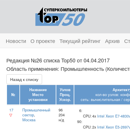
Новости
О проекте
Текущий рейтинг
Архив
Ст
Редакция №26 списка Top50 от 04.04.2017
Область применения: Промышленность (Количеств
Назад к списку
Название
Узлов
Архитект
№
Место
Проц.
кол-во узлов: конф
установки
Ускор.
сеть: вычислительная / сер
17
Промышленный
96
6:
▽
сектор
,
204
CPU:
4x
Intel
Xeon E7-4830
Москва
н/д
90:
CPU:
2x
Intel
Xeon E5-2697