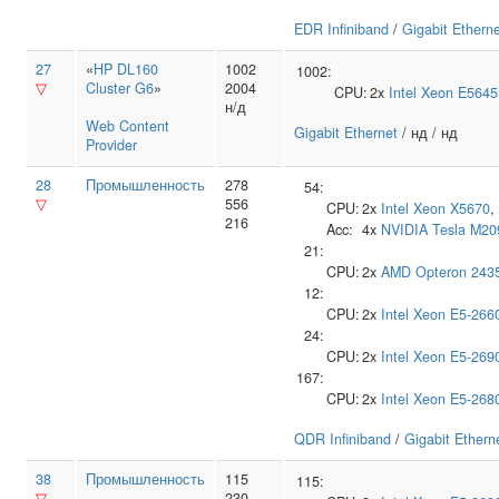
EDR Infiniband
/
Gigabit Ethern
27
«
HP DL160
1002
1002:
▽
Cluster G6
»
2004
CPU:
2x
Intel
Xeon E5645
н/д
Web Content
Gigabit Ethernet
/ нд / нд
Provider
28
Промышленность
278
54:
▽
556
CPU:
2x
Intel
Xeon X5670
,
216
Acc:
4x
NVIDIA
Tesla M20
21:
CPU:
2x
AMD
Opteron 243
12:
CPU:
2x
Intel
Xeon E5-266
24:
CPU:
2x
Intel
Xeon E5-269
167:
CPU:
2x
Intel
Xeon E5-268
QDR Infiniband
/
Gigabit Ethern
38
Промышленность
115
115:
▽
230