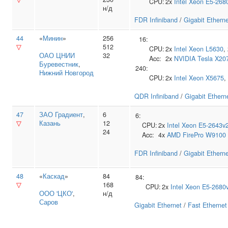
CPU:
2x
Intel
Xeon E5-268
н/д
FDR Infiniband
/
Gigabit Ethern
44
«
Минин
»
256
16:
▽
512
CPU:
2x
Intel
Xeon L5630
,
ОАО ЦНИИ
32
Acc:
2x
NVIDIA
Tesla X20
Буревестник
,
240:
Нижний Новгород
CPU:
2x
Intel
Xeon X5675
,
QDR Infiniband
/
Gigabit Ethern
47
ЗАО Градиент
,
6
6:
▽
Казань
12
CPU:
2x
Intel
Xeon E5-2643v
24
Acc:
4x
AMD
FirePro W9100
FDR Infiniband
/
Gigabit Ethern
48
«
Каскад
»
84
84:
▽
168
CPU:
2x
Intel
Xeon E5-2680
ООО 'ЦКО'
,
н/д
Саров
Gigabit Ethernet
/
Fast Ethernet