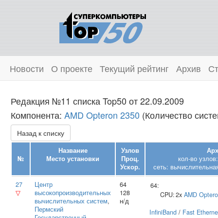
Новости
О проекте
Текущий рейтинг
Архив
Ст
Редакция №11 списка Top50 от 22.09.2009
Компонента:
AMD Opteron 2350
(Количество систе
Назад к списку
Название
Узлов
Арх
№
Место установки
Проц.
кол-во узлов
Ускор.
сеть: вычислительная
27
Центр
64
64:
▽
высокопроизводительных
128
CPU:
2x
AMD
Optero
вычислительных систем
,
н/д
Пермский
InfiniBand
/
Fast Etherne
Государственный