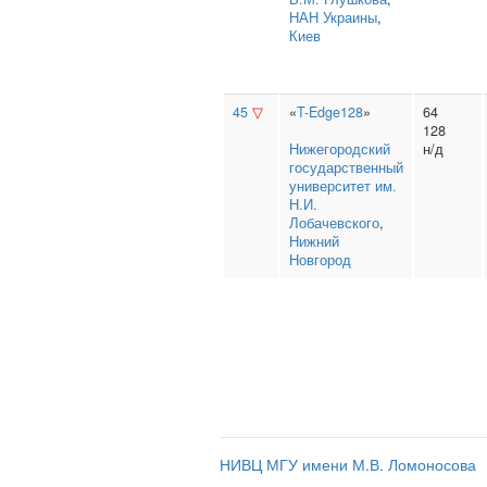
НАН Украины
,
Киев
45
▽
«
T-Edge128
»
64
128
Нижегородский
н/д
государственный
университет им.
Н.И.
Лобачевского
,
Нижний
Новгород
НИВЦ МГУ имени М.В. Ломоносова