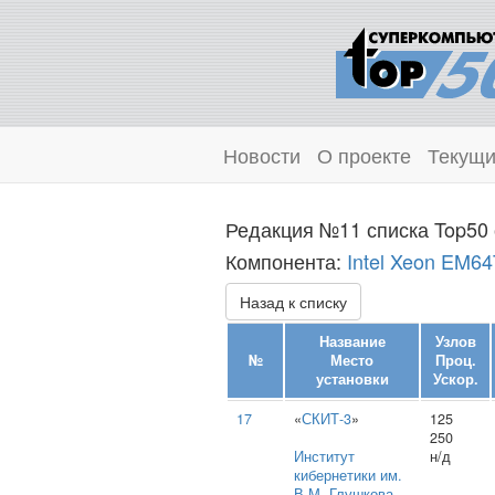
Новости
О проекте
Текущи
Редакция №11 списка Top50 
Компонента:
Intel Xeon EM6
Назад к списку
Название
Узлов
№
Место
Проц.
установки
Ускор.
17
«
СКИТ-3
»
125
250
Институт
н/д
кибернетики им.
В.М. Глушкова
,