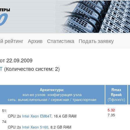
й рейтинг
Архив
Статистика
Подать заявку
от 22.09.2009
4T
(Количество систем: 2)
Архитектура:
Rmax
кол-во узлов: конфигурация узла
Rpeak
сеть: вычислительная / сервисная / транспортная
(Тфлоп/с)
5.32
51:
7.35
CPU:
2x
Intel
Xeon EM64T
, 16.4 GB RAM
74:
CPU:
2x
Intel
Xeon 5160
, 8.2 GB RAM