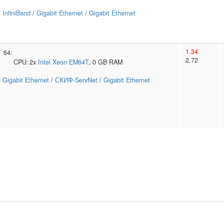
InfiniBand
/
Gigabit Ethernet
/
Gigabit Ethernet
1.34
64:
2.72
CPU:
2x
Intel
Xeon EM64T
, 0 GB RAM
Gigabit Ethernet
/
СКИФ-ServNet
/
Gigabit Ethernet