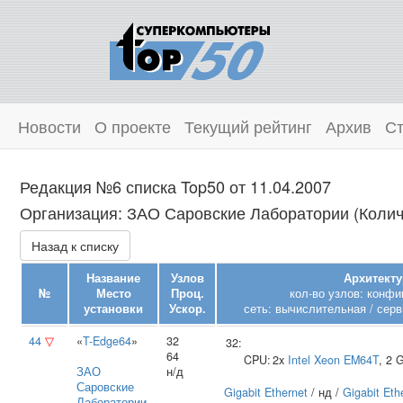
Новости
О проекте
Текущий рейтинг
Архив
Ст
Редакция №6 списка Top50 от 11.04.2007
Организация: ЗАО Саровские Лаборатории (Количе
Назад к списку
Название
Узлов
Архитекту
№
Место
Проц.
кол-во узлов: конфи
установки
Ускор.
сеть: вычислительная / серв
44
▽
«
T-Edge64
»
32
32:
64
CPU:
2x
Intel
Xeon EM64T
, 2
ЗАО
н/д
Саровские
Gigabit Ethernet
/ нд /
Gigabit Eth
Лаборатории
,