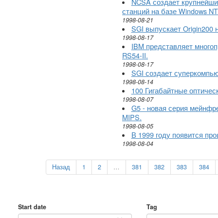
NCSA создает крупнейши
станций на базе Windows NT
1998-08-21
SGI выпускает Origin200 
1998-08-17
IBM представляет много
RS54-II.
1998-08-17
SGI создает суперкомпью
1998-08-14
100 Гигабайтные оптическ
1998-08-07
G5 - новая серия мейнфр
MIPS.
1998-08-05
В 1999 году появится про
1998-08-04
Назад
1
2
…
381
382
383
384
Start date
Tag