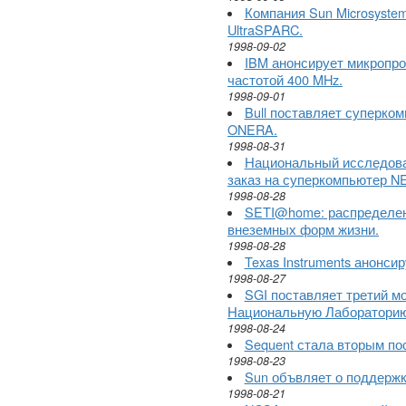
Компания Sun Microsyste
UltraSPARC.
1998-09-02
IBM анонсирует микропро
частотой 400 MHz.
1998-09-01
Bull поставляет суперко
ONERA.
1998-08-31
Национальный исследоват
заказ на суперкомпьютер NE
1998-08-28
SETI@home: распределен
внеземных форм жизни.
1998-08-28
Texas Instruments анонси
1998-08-27
SGI поставляет третий м
Национальную Лабораторию
1998-08-24
Sequent стала вторым по
1998-08-23
Sun объвляет о поддержк
1998-08-21