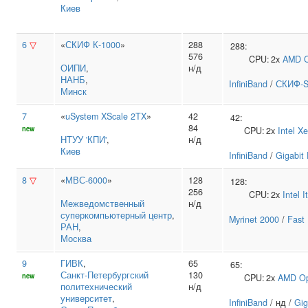
Киев
6
▽
«
СКИФ К-1000
»
288
288:
576
CPU:
2x
AMD
ОИПИ
,
н/д
НАНБ
,
InfiniBand
/
СКИФ-S
Минск
7
«
uSystem XScale 2TX
»
42
42:
84
new
CPU:
2x
Intel
Xe
НТУУ 'КПИ'
,
н/д
Киев
InfiniBand
/
Gigabit 
8
▽
«
МВС-6000
»
128
128:
256
CPU:
2x
Intel
I
Межведомственный
н/д
суперкомпьютерный центр
,
Myrinet 2000
/
Fast 
РАН
,
Москва
9
ГИВК
,
65
65:
Санкт‑Петербургский
130
new
CPU:
2x
AMD
Op
политехнический
н/д
университет
,
InfiniBand
/ нд /
Gig