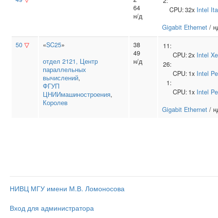
2:
64
CPU:
32x
Intel
It
н/д
Gigabit Ethernet
/ н
50
▽
«
SC25
»
38
11:
49
CPU:
2x
Intel
Xe
отдел 2121, Центр
н/д
26:
параллельных
CPU:
1x
Intel
Pe
вычислений
,
1:
ФГУП
CPU:
1x
Intel
Pe
ЦНИИмашиностроения
,
Королев
Gigabit Ethernet
/ н
НИВЦ МГУ имени М.В. Ломоносова
Вход для администратора