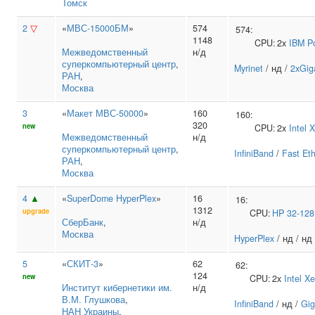
Томск
2
▽
«
МВС-15000БМ
»
574
574:
1148
CPU:
2x
IBM
P
Межведомственный
н/д
суперкомпьютерный центр
,
Myrinet
/ нд /
2xGig
РАН
,
Москва
3
«
Макет МВС-50000
»
160
160:
320
new
CPU:
2x
Intel
X
Межведомственный
н/д
суперкомпьютерный центр
,
InfiniBand
/
Fast Et
РАН
,
Москва
4
▲
«
SuperDome HyperPlex
»
16
16:
1312
upgrade
CPU:
HP
32-12
СберБанк
,
н/д
Москва
HyperPlex
/ нд / нд
5
«
СКИТ-3
»
62
62:
124
new
CPU:
2x
Intel
Xe
Институт кибернетики им.
н/д
В.М. Глушкова
,
InfiniBand
/ нд /
Gig
НАН Украины
,