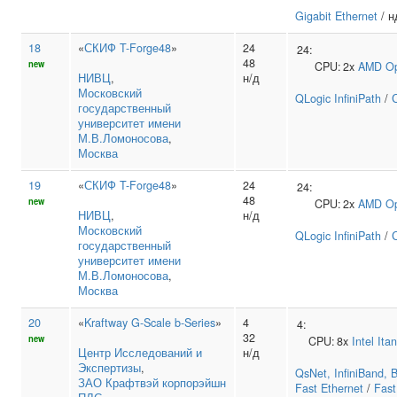
Gigabit Ethernet
/ н
18
«
СКИФ T-Forge48
»
24
24:
48
new
CPU:
2x
AMD
Op
НИВЦ
,
н/д
Московский
QLogic InfiniPath
/
государственный
университет имени
М.В.Ломоносова
,
Москва
19
«
СКИФ T-Forge48
»
24
24:
48
new
CPU:
2x
AMD
Op
НИВЦ
,
н/д
Московский
QLogic InfiniPath
/
государственный
университет имени
М.В.Ломоносова
,
Москва
20
«
Kraftway G-Scale b-Series
»
4
4:
32
new
CPU:
8x
Intel
Ita
Центр Исследований и
н/д
Экспертизы
,
QsNet, InfiniBand,
ЗАО Крафтвэй корпорэйшн
Fast Ethernet
/
Fast