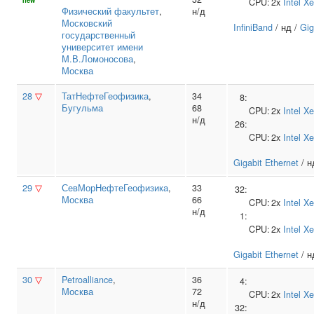
new
CPU:
2x
Intel
Xe
Физический факультет
,
н/д
Московский
InfiniBand
/ нд /
Gig
государственный
университет имени
М.В.Ломоносова
,
Москва
28
▽
ТатНефтеГеофизика
,
34
8:
Бугульма
68
CPU:
2x
Intel
Xe
н/д
26:
CPU:
2x
Intel
Xe
Gigabit Ethernet
/ н
29
▽
СевМорНефтеГеофизика
,
33
32:
Москва
66
CPU:
2x
Intel
Xe
н/д
1:
CPU:
2x
Intel
Xe
Gigabit Ethernet
/ н
30
▽
Petroalliance
,
36
4:
Москва
72
CPU:
2x
Intel
Xe
н/д
32: