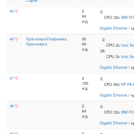
Саров
45
▽
2
2:
64
CPU:
32x
IBM
PO
н/д
Gigabit Ethernet
/ н
46
▽
КрасноярскГеофизика
,
30
2:
Красноярск
60
CPU:
2x
Intel
Xe
н/д
28:
CPU:
2x
Intel
Xe
Gigabit Ethernet
/ н
47
▽
2
2:
120
CPU:
60x
HP
PA-
н/д
Gigabit Ethernet
/ н
48
▽
2
2:
64
CPU:
32x
IBM
PO
н/д
Gigabit Ethernet
/ н
49
▽
2