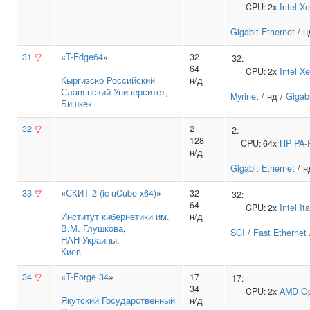
CPU:
2x
Intel
Xe
Gigabit Ethernet
/ н
31
▽
«
T-Edge64
»
32
32:
64
CPU:
2x
Intel
Xe
Кыргизско Российский
н/д
Славянский Университет
,
Myrinet
/ нд /
Gigabi
Бишкек
32
▽
2
2:
128
CPU:
64x
HP
PA-
н/д
Gigabit Ethernet
/ н
33
▽
«
СКИТ-2 (ic uCube x64)
»
32
32:
64
CPU:
2x
Intel
It
Институт кибернетики им.
н/д
В.М. Глушкова
,
SCI
/
Fast Ethernet
НАН Украины
,
Киев
34
▽
«
T-Forge 34
»
17
17:
34
CPU:
2x
AMD
Op
Якутский Государственный
н/д