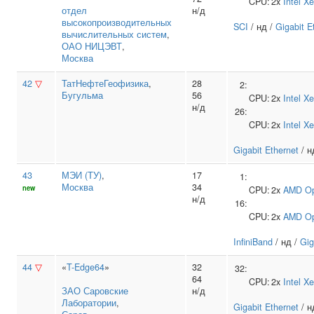
CPU:
2x
Intel
Xe
отдел
н/д
высокопроизводительных
SCI
/ нд /
Gigabit E
вычислительных систем
,
ОАО НИЦЭВТ
,
Москва
42
▽
ТатНефтеГеофизика
,
28
2:
Бугульма
56
CPU:
2x
Intel
Xe
н/д
26:
CPU:
2x
Intel
Xe
Gigabit Ethernet
/ н
43
МЭИ (ТУ)
,
17
1:
Москва
34
new
CPU:
2x
AMD
O
н/д
16:
CPU:
2x
AMD
O
InfiniBand
/ нд /
Gig
44
▽
«
T-Edge64
»
32
32:
64
CPU:
2x
Intel
Xe
ЗАО Саровские
н/д
Лаборатории
,
Gigabit Ethernet
/ н