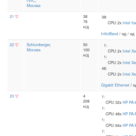
ПЛС
,
Москва
21
▽
38
38:
76
CPU:
2x
Intel
It
н/д
InfiniBand
/ нд / нд
22
▽
Schlumberger
,
50
1:
Москва
100
CPU:
2x
Intel
Xe
н/д
1:
CPU:
2x
Intel
Xe
48:
CPU:
2x
Intel
Xe
Gigabit Ethernet
/ н
23
▽
4
1:
208
CPU:
32x
HP
PA-
н/д
1:
CPU:
48x
HP
PA-
1:
CPU:
64x
HP
PA-
1: