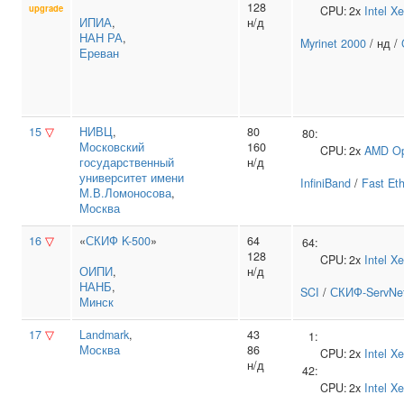
128
upgrade
CPU:
2x
Intel
Xe
ИПИА
,
н/д
НАН РА
,
Myrinet 2000
/ нд /
Ереван
15
▽
НИВЦ
,
80
80:
Московский
160
CPU:
2x
AMD
Op
государственный
н/д
университет имени
InfiniBand
/
Fast Et
М.В.Ломоносова
,
Москва
16
▽
«
СКИФ K-500
»
64
64:
128
CPU:
2x
Intel
Xe
ОИПИ
,
н/д
НАНБ
,
SCI
/
СКИФ-ServNe
Минск
17
▽
Landmark
,
43
1:
Москва
86
CPU:
2x
Intel
Xe
н/д
42:
CPU:
2x
Intel
Xe