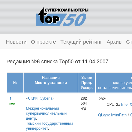
Новости
О проекте
Текущий рейтинг
Архив
Ст
Редакция №6 списка Top50 от 11.04.2007
Название
Узлов
№
Место установки
Проц.
кол-во уз
Ускор.
сеть: вычислитель
1
«
СКИФ Cyberia
»
282
282:
564
new
CPU:
2x
Intel
X
Межрегиональный
н/д
супервычислительный
QLogic InfiniPath
/
центр
,
Томский государственный
университет
,