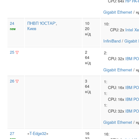
CPU:
64x
HP
PA-
Gigabit Ethernet
/ н
24
ПНВП 'ЮСТАР'
,
10
10:
Киев
20
new
CPU:
2x
Intel
Xe
н/д
InfiniBand
/
Gigabit 
25
▽
2
2:
64
CPU:
32x
IBM
PO
н/д
Gigabit Ethernet
/ н
26
▽
3
1:
64
CPU:
16x
IBM
PO
н/д
1:
CPU:
16x
IBM
PO
1:
CPU:
32x
IBM
PO
Gigabit Ethernet
/ н
27
«
T-Edge32
»
16
16:
32