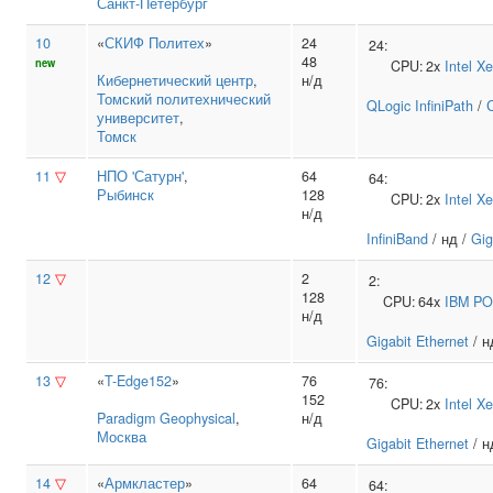
Санкт-Петербург
10
«
СКИФ Политех
»
24
24:
48
new
CPU:
2x
Intel
Xe
Кибернетический центр
,
н/д
Томский политехнический
QLogic InfiniPath
/
университет
,
Томск
11
▽
НПО 'Сатурн'
,
64
64:
Рыбинск
128
CPU:
2x
Intel
Xe
н/д
InfiniBand
/ нд /
Gig
12
▽
2
2:
128
CPU:
64x
IBM
PO
н/д
Gigabit Ethernet
/ н
13
▽
«
T-Edge152
»
76
76:
152
CPU:
2x
Intel
Xe
Paradigm Geophysical
,
н/д
Москва
Gigabit Ethernet
/ н
14
▽
«
Армкластер
»
64
64: