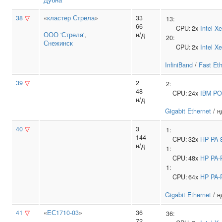
Дубна
38
▽
«
кластер Стрела
»
33
13:
66
CPU:
2x
Intel
Xe
ООО 'Стрела'
,
н/д
20:
Снежинск
CPU:
2x
Intel
Xe
InfiniBand
/
Fast Et
39
▽
2
2:
48
CPU:
24x
IBM
PO
н/д
Gigabit Ethernet
/ н
40
▽
3
1:
144
CPU:
32x
HP
PA-
н/д
1:
CPU:
48x
HP
PA-
1:
CPU:
64x
HP
PA-
Gigabit Ethernet
/ н
41
▽
«
ЕС1710-03
»
36
36:
72