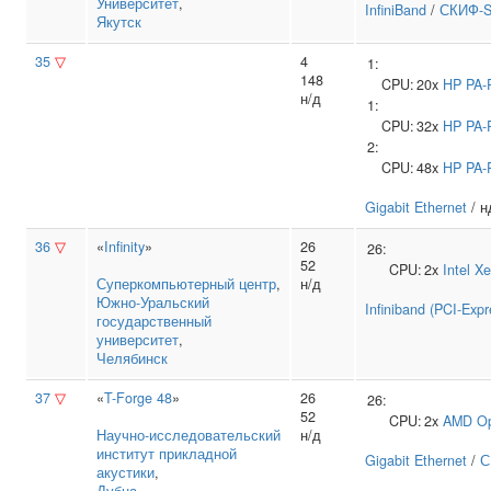
Университет
,
InfiniBand
/
СКИФ-S
Якутск
35
▽
4
1:
148
CPU:
20x
HP
PA-
н/д
1:
CPU:
32x
HP
PA-
2:
CPU:
48x
HP
PA-
Gigabit Ethernet
/ н
36
▽
«
Infinity
»
26
26:
52
CPU:
2x
Intel
Xe
Суперкомпьютерный центр
,
н/д
Южно‑Уральский
Infiniband (PCI-Expr
государственный
университет
,
Челябинск
37
▽
«
T-Forge 48
»
26
26:
52
CPU:
2x
AMD
Op
Научно‑исследовательский
н/д
институт прикладной
Gigabit Ethernet
/
С
акустики
,